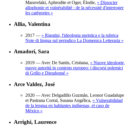
Maravelaki, Aphrodite et Oger, Élodie,
«
Dissocier
allophonie et vulnérabilité : de la nécessité d'interroger
les catégories
»
Allia, Valentina
2017
—
«
Rigutini, l'ideologia puristica e la rubrica
Note di lingua sul periodico La Domenica Letteraria
»
Amadori, Sara
2019
— Avec De Santis, Cristiana,
«
Nuove ideologie,
nuove autorità in contesto europeo: i discorsi polemici
di Grillo e Dieudonné
»
Arce Valdez, José
2020
— Avec Delgadillo Guzmán, Leonor Guadalupe
et Pastrana Corral, Susana Angélica,
«
Vulnerabilidad
de la lengua en hablantes indígenas, el caso de
México
»
Arrighi, Laurence