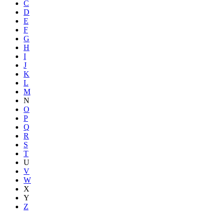
C
D
E
F
G
H
I
J
K
L
M
N
O
P
Q
R
S
T
U
V
W
X
Y
Z