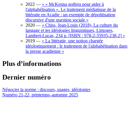
2022
—
«
« McKenna golfera pour aider à
l'alphabétisation ». Le traitement médiatique de la
littératie en Acadie : un exemple de dépolitisation
discursive d'une question sociale
»
2020
—
«
Chiss, Jean-Louis (2018), La culture du
langage et les idéologies linguistiques, Limoges,
Lambert-Lucas, 234 p. [ISBN : 978-2-35935-238-2]
»
2019
—
«
La littératie, une notion chargée
idéologiquement : le traitement de l'alphabétisation dans
la presse acadienne
»
Plus d’informations
Dernier numéro
Négocier la norme : discours, usages, idéologies
Numéro 21-22, printemps–automne 2025