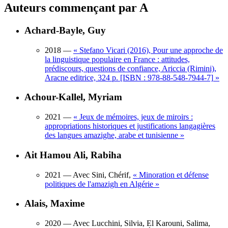
Auteurs commençant par A
Achard-Bayle, Guy
2018
—
«
Stefano Vicari (2016), Pour une approche de
la linguistique populaire en France : attitudes,
prédiscours, questions de confiance, Ariccia (Rimini),
Aracne editrice, 324 p. [ISBN : 978-88-548-7944-7]
»
Achour-Kallel, Myriam
2021
—
«
Jeux de mémoires, jeux de miroirs :
appropriations historiques et justifications langagières
des langues amazighe, arabe et tunisienne
»
Ait Hamou Ali, Rabiha
2021
— Avec Sini, Chérif,
«
Minoration et défense
politiques de l'amazigh en Algérie
»
Alais, Maxime
2020
— Avec Lucchini, Silvia, El Karouni, Salima,