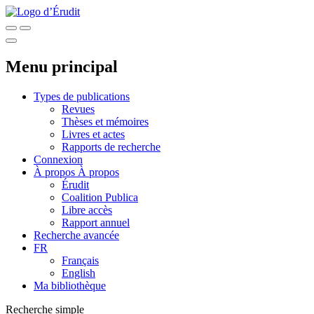
Menu principal
Types de publications
Revues
Thèses et mémoires
Livres et actes
Rapports de recherche
Connexion
À propos
À propos
Érudit
Coalition Publica
Libre accès
Rapport annuel
Recherche avancée
FR
Français
English
Ma bibliothèque
Recherche simple