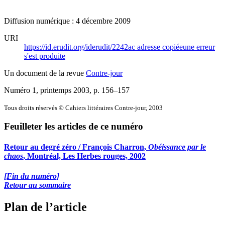
Diffusion numérique : 4 décembre 2009
URI
https://id.erudit.org/iderudit/2242ac
adresse copiée
une erreur
s'est produite
Un document de la revue
Contre-jour
Numéro 1, printemps 2003
, p. 156–157
Tous droits réservés © Cahiers littéraires Contre-jour, 2003
Feuilleter les articles de ce numéro
Retour au degré zéro / François Charron,
Obéissance par le
chaos
, Montréal, Les Herbes rouges, 2002
[Fin du numéro]
Retour au sommaire
Plan de l’article