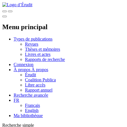
Menu principal
Types de publications
Revues
Thèses et mémoires
Livres et actes
Rapports de recherche
Connexion
À propos
À propos
Érudit
Coalition Publica
Libre accès
Rapport annuel
Recherche avancée
FR
Français
English
Ma bibliothèque
Recherche simple