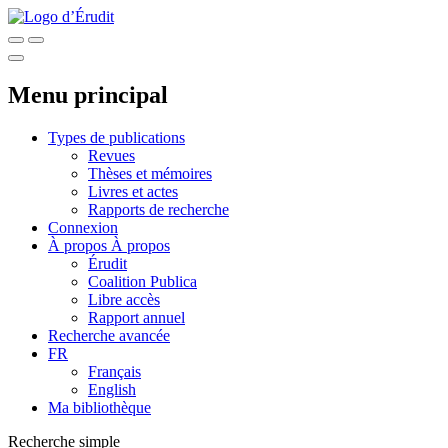
Menu principal
Types de publications
Revues
Thèses et mémoires
Livres et actes
Rapports de recherche
Connexion
À propos
À propos
Érudit
Coalition Publica
Libre accès
Rapport annuel
Recherche avancée
FR
Français
English
Ma bibliothèque
Recherche simple