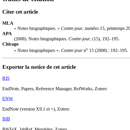
Citer cet article
MLA
« Notes biographiques. »
Contre-jour
, numéro 15, printemps 2
APA
(2008). Notes biographiques.
Contre-jour
, (15), 192–195.
Chicago
o
« Notes biographiques ».
Contre-jour
n
15 (2008) : 192–195.
Exporter la notice de cet article
RIS
EndNote, Papers, Reference Manager, RefWorks, Zotero
ENW
EndNote (version X9.1 et +), Zotero
BIB
BibTeX, JabRef, Mendeley, Zotero