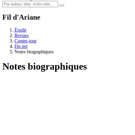
Fil d'Ariane
Érudit
Revues
Contre-jour
Du pet
Notes biographiques
Notes biographiques