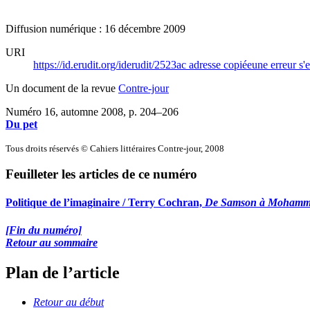
Diffusion numérique : 16 décembre 2009
URI
https://id.erudit.org/iderudit/2523ac
adresse copiée
une erreur s'e
Un document de la revue
Contre-jour
Numéro 16, automne 2008
, p. 204–206
Du pet
Tous droits réservés © Cahiers littéraires Contre-jour, 2008
Feuilleter les articles de ce numéro
Politique de l’imaginaire / Terry Cochran,
De Samson à Mohammed 
[Fin du numéro]
Retour au sommaire
Plan de l’article
Retour au début