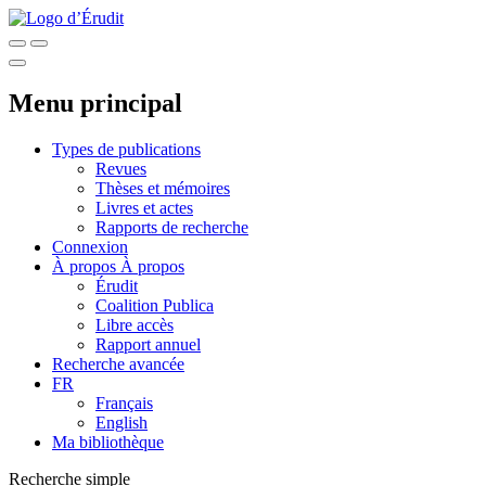
Menu principal
Types de publications
Revues
Thèses et mémoires
Livres et actes
Rapports de recherche
Connexion
À propos
À propos
Érudit
Coalition Publica
Libre accès
Rapport annuel
Recherche avancée
FR
Français
English
Ma bibliothèque
Recherche simple