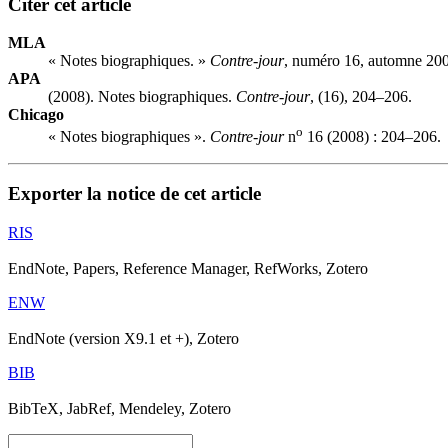
Citer cet article
MLA
« Notes biographiques. »
Contre-jour
, numéro 16, automne 200
APA
(2008). Notes biographiques.
Contre-jour
, (16), 204–206.
Chicago
o
« Notes biographiques ».
Contre-jour
n
16 (2008) : 204–206.
Exporter la notice de cet article
RIS
EndNote, Papers, Reference Manager, RefWorks, Zotero
ENW
EndNote (version X9.1 et +), Zotero
BIB
BibTeX, JabRef, Mendeley, Zotero