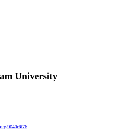
nam University
.org/0040r6f76