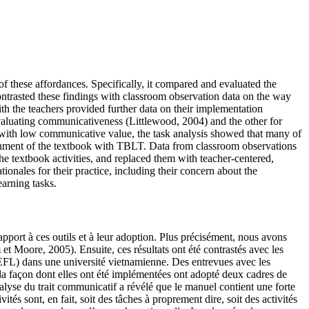
of these affordances. Specifically, it compared and evaluated the
trasted these findings with classroom observation data on the way
h the teachers provided further data on their implementation
valuating communicativeness (Littlewood, 2004) and the other for
es with low communicative value, the task analysis showed that many of
alignment of the textbook with TBLT. Data from classroom observations
he textbook activities, and replaced them with teacher-centered,
ionales for their practice, including their concern about the
earning tasks.
apport à ces outils et à leur adoption. Plus précisément, nous avons
 Moore, 2005). Ensuite, ces résultats ont été contrastés avec les
 (EFL) dans une université vietnamienne. Des entrevues avec les
 la façon dont elles ont été implémentées ont adopté deux cadres de
nalyse du trait communicatif a révélé que le manuel contient une forte
tés sont, en fait, soit des tâches à proprement dire, soit des activités