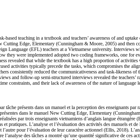
ask-based teaching in a textbook and teachers’ awareness of and uptake 
New Cutting Edge, Elementary (Cunningham & Moore, 2005) and then con
eign Language (EFL) teachers at a Vietnamese university. Interviews wit
nd how they were implemented adopted two coding frameworks, one for e
ness revealed that while the textbook has a high proportion of activiti
m-focused activities typically precede the tasks, which compromises the 
chers consistently reduced the communicativeness and task-likeness of t
rviews and follow-up semi-structured interviews revealed the teachers’ rat
time constraints, and their lack of awareness of the nature of language l
par tâche présents dans un manuel et la perception des enseignants par r
s présentes dans le manuel New Cutting Edge, Elementary (Cunningham et
é réalisées par trois enseignants vietnamiens d’anglais langue étrangère
 et pratiques. L’analyse et l’évaluation des activités des manuels et de
 l’autre pour l’évaluation de leur caractère actionnel (Ellis, 2018). L’a
 l’analyse des tâches a montré qu’une quantité significative de ces activi