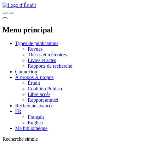
Menu principal
Types de publications
Revues
Thèses et mémoires
Livres et actes
Rapports de recherche
Connexion
À propos
À propos
Érudit
Coalition Publica
Libre accès
Rapport annuel
Recherche avancée
FR
Français
English
Ma bibliothèque
Recherche simple