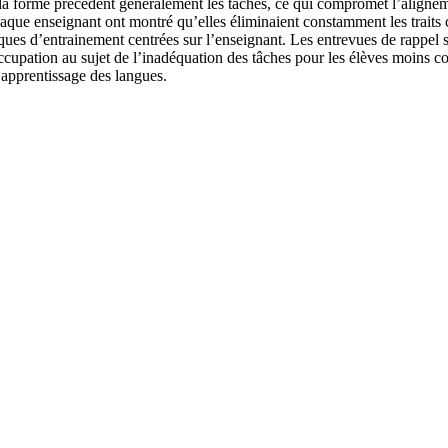
 sur la forme précèdent généralement les tâches, ce qui compromet l’alig
aque enseignant ont montré qu’elles éliminaient constamment les traits 
ques d’entrainement centrées sur l’enseignant. Les entrevues de rappel st
occupation au sujet de l’inadéquation des tâches pour les élèves moins c
’apprentissage des langues.