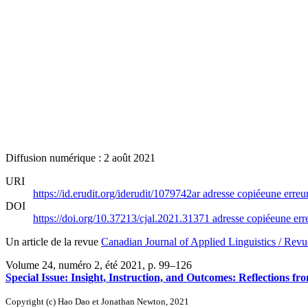
Diffusion numérique : 2 août 2021
URI
https://id.erudit.org/iderudit/1079742ar
adresse copiée
une erreur
DOI
https://doi.org/10.37213/cjal.2021.31371
adresse copiée
une erre
Un article de la revue
Canadian Journal of Applied Linguistics / Revu
Volume 24, numéro 2, été 2021
, p. 99–126
Special Issue: Insight, Instruction, and Outcomes: Reflections 
Copyright (c) Hao Dao et Jonathan Newton, 2021