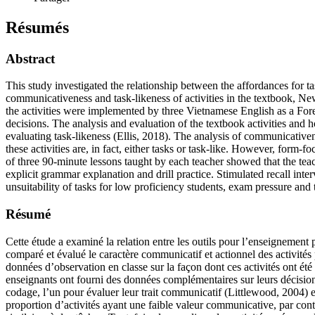
Résumés
Abstract
This study investigated the relationship between the affordances for t
communicativeness and task-likeness of activities in the textbook, 
the activities were implemented by three Vietnamese English as a For
decisions. The analysis and evaluation of the textbook activities a
evaluating task-likeness (Ellis, 2018). The analysis of communicative
these activities are, in fact, either tasks or task-like. However, for
of three 90-minute lessons taught by each teacher showed that the tea
explicit grammar explanation and drill practice. Stimulated recall inte
unsuitability of tasks for low proficiency students, exam pressure and 
Résumé
Cette étude a examiné la relation entre les outils pour l’enseignement 
comparé et évalué le caractère communicatif et actionnel des activité
données d’observation en classe sur la façon dont ces activités ont ét
enseignants ont fourni des données complémentaires sur leurs décisions
codage, l’un pour évaluer leur trait communicatif (Littlewood, 2004) et
proportion d’activités ayant une faible valeur communicative, par contre