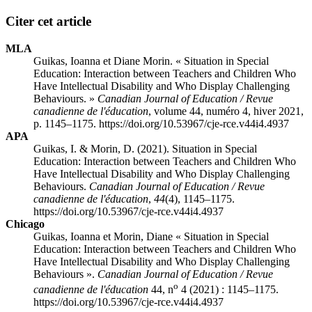
Citer cet article
MLA
Guikas, Ioanna et Diane Morin. « Situation in Special
Education: Interaction between Teachers and Children Who
Have Intellectual Disability and Who Display Challenging
Behaviours. »
Canadian Journal of Education / Revue
canadienne de l'éducation
, volume 44, numéro 4, hiver 2021,
p. 1145–1175. https://doi.org/10.53967/cje-rce.v44i4.4937
APA
Guikas, I. & Morin, D. (2021). Situation in Special
Education: Interaction between Teachers and Children Who
Have Intellectual Disability and Who Display Challenging
Behaviours.
Canadian Journal of Education / Revue
canadienne de l'éducation
,
44
(4), 1145–1175.
https://doi.org/10.53967/cje-rce.v44i4.4937
Chicago
Guikas, Ioanna et Morin, Diane « Situation in Special
Education: Interaction between Teachers and Children Who
Have Intellectual Disability and Who Display Challenging
Behaviours ».
Canadian Journal of Education / Revue
o
canadienne de l'éducation
44, n
4 (2021) : 1145–1175.
https://doi.org/10.53967/cje-rce.v44i4.4937