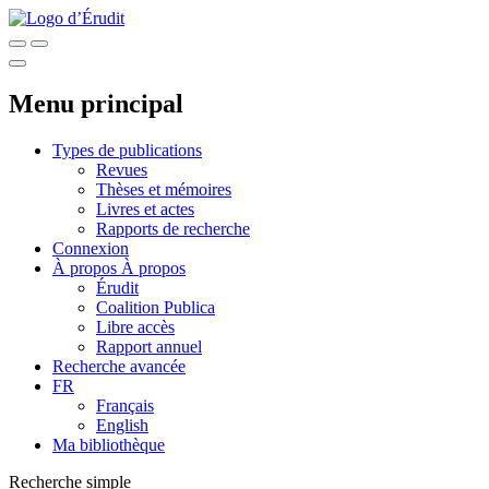
Menu principal
Types de publications
Revues
Thèses et mémoires
Livres et actes
Rapports de recherche
Connexion
À propos
À propos
Érudit
Coalition Publica
Libre accès
Rapport annuel
Recherche avancée
FR
Français
English
Ma bibliothèque
Recherche simple