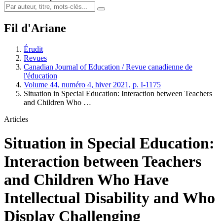
Fil d'Ariane
Érudit
Revues
Canadian Journal of Education / Revue canadienne de
l'éducation
Volume 44, numéro 4, hiver 2021, p. I-1175
Situation in Special Education: Interaction between Teachers
and Children Who …
Articles
Situation in Special Education:
Interaction between Teachers
and Children Who Have
Intellectual Disability and Who
Display Challenging