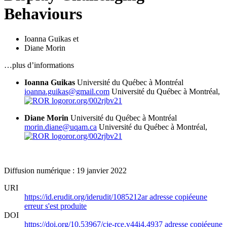
Behaviours
Ioanna Guikas
et
Diane Morin
…plus d’informations
Ioanna Guikas
Université du Québec à Montréal
ioanna.guikas@gmail.com
Université du Québec à Montréal,
ror.org/002rjbv21
Diane Morin
Université du Québec à Montréal
morin.diane@uqam.ca
Université du Québec à Montréal,
ror.org/002rjbv21
Diffusion numérique : 19 janvier 2022
URI
https://id.erudit.org/iderudit/1085212ar
adresse copiée
une
erreur s'est produite
DOI
https://doi.org/10.53967/cje-rce.v44i4.4937
adresse copiée
une