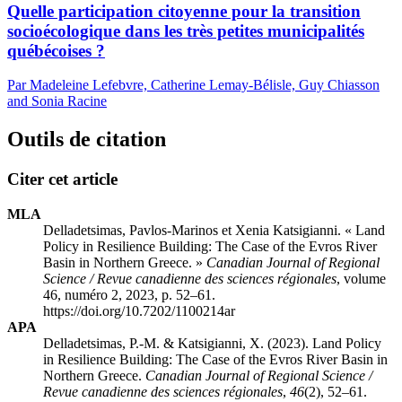
Quelle participation citoyenne pour la transition
socioécologique dans les très petites municipalités
québécoises ?
Par Madeleine Lefebvre, Catherine Lemay-Bélisle, Guy Chiasson
and Sonia Racine
Outils de citation
Citer cet article
MLA
Delladetsimas, Pavlos-Marinos et Xenia Katsigianni. « Land
Policy in Resilience Building: The Case of the Evros River
Basin in Northern Greece. »
Canadian Journal of Regional
Science / Revue canadienne des sciences régionales
, volume
46, numéro 2, 2023, p. 52–61.
https://doi.org/10.7202/1100214ar
APA
Delladetsimas, P.-M. & Katsigianni, X. (2023). Land Policy
in Resilience Building: The Case of the Evros River Basin in
Northern Greece.
Canadian Journal of Regional Science /
Revue canadienne des sciences régionales
,
46
(2), 52–61.