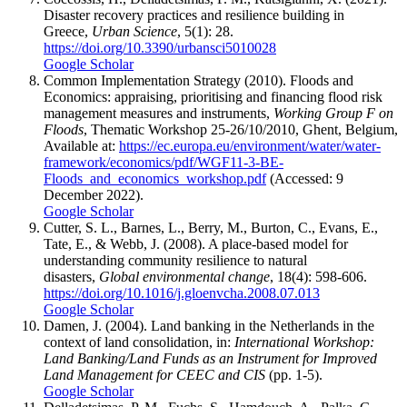
Disaster recovery practices and resilience building in
Greece,
Urban Science
, 5(1): 28.
https://doi.org/10.3390/urbansci5010028
Google Scholar
Common Implementation Strategy (2010). Floods and
Economics: appraising, prioritising and financing flood risk
management measures and instruments,
Working Group F on
Floods
, Thematic Workshop 25-26/10/2010, Ghent, Belgium,
Available at:
https://ec.europa.eu/environment/water/water-
framework/economics/pdf/WGF11-3-BE-
Floods_and_economics_workshop.pdf
(Accessed: 9
December 2022).
Google Scholar
Cutter, S. L., Barnes, L., Berry, M., Burton, C., Evans, E.,
Tate, E., & Webb, J. (2008). A place-based model for
understanding community resilience to natural
disasters,
Global environmental change
, 18(4): 598-606.
https://doi.org/10.1016/j.gloenvcha.2008.07.013
Google Scholar
Damen, J. (2004). Land banking in the Netherlands in the
context of land consolidation, in:
International Workshop:
Land Banking/Land Funds as an Instrument for Improved
Land Management for CEEC and CIS
(pp. 1-5).
Google Scholar