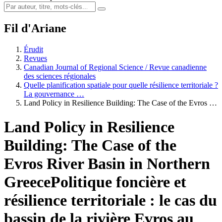
Fil d'Ariane
Érudit
Revues
Canadian Journal of Regional Science / Revue canadienne
des sciences régionales
Quelle planification spatiale pour quelle résilience territoriale ?
La gouvernance …
Land Policy in Resilience Building: The Case of the Evros …
Land Policy in Resilience
Building: The Case of the
Evros River Basin in Northern
Greece
Politique foncière et
résilience territoriale : le cas du
bassin de la rivière Evros au