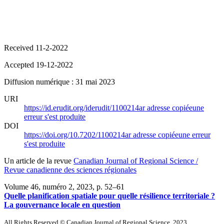
Received 11-2-2022
Accepted 19-12-2022
Diffusion numérique : 31 mai 2023
URI
https://id.erudit.org/iderudit/1100214ar
adresse copiée
une
erreur s'est produite
DOI
https://doi.org/10.7202/1100214ar
adresse copiée
une erreur
s'est produite
Un article de la revue
Canadian Journal of Regional Science /
Revue canadienne des sciences régionales
Volume 46, numéro 2, 2023
, p. 52–61
Quelle planification spatiale pour quelle résilience territoriale ?
La gouvernance locale en question
All Rights Reserved © Canadian Journal of Regional Science, 2023