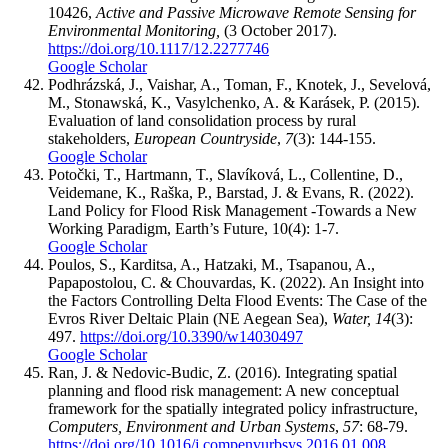
10426,
Active and Passive Microwave Remote Sensing for
Environmental Monitoring,
(3 October 2017).
https://doi.org/10.1117/12.2277746
Google Scholar
Podhrázská, J., Vaishar, A., Toman, F., Knotek, J., Sevelová,
M., Stonawská, K., Vasylchenko, A. & Karásek, P. (2015).
Evaluation of land consolidation process by rural
stakeholders,
European Countryside
,
7
(3): 144-155.
Google Scholar
Potočki, T., Hartmann, T., Slavíková, L., Collentine, D.,
Veidemane, K., Raška, P., Barstad, J. & Evans, R. (2022).
Land Policy for Flood Risk Management -Towards a New
Working Paradigm, Earth’s Future, 10(4): 1-7.
Google Scholar
Poulos, S., Karditsa, A., Hatzaki, M., Tsapanou, A.,
Papapostolou, C. & Chouvardas, K. (2022). An Insight into
the Factors Controlling Delta Flood Events: The Case of the
Evros River Deltaic Plain (NE Aegean Sea),
Water,
14
(3):
497.
https://doi.org/10.3390/w14030497
Google Scholar
Ran, J. & Nedovic-Budic, Z. (2016). Integrating spatial
planning and flood risk management: A new conceptual
framework for the spatially integrated policy infrastructure,
Computers, Environment and Urban Systems
,
57
: 68-79.
https://doi.org/10.1016/j.compenvurbsys.2016.01.008