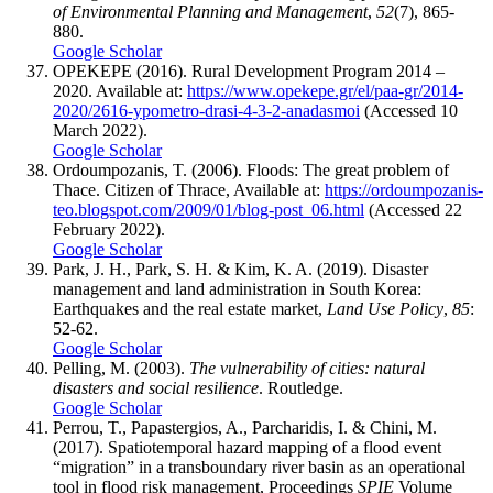
of Environmental Planning and Management
,
52
(7), 865-
880.
Google Scholar
OPEKEPE (2016). Rural Development Program 2014 –
2020. Available at:
https://www.opekepe.gr/el/paa-gr/2014-
2020/2616-ypometro-drasi-4-3-2-anadasmoi
(Accessed 10
March 2022).
Google Scholar
Ordoumpozanis, T. (2006). Floods: The great problem of
Thace. Citizen of Thrace, Available at:
https://ordoumpozanis-
teo.blogspot.com/2009/01/blog-post_06.html
(Accessed 22
February 2022).
Google Scholar
Park, J. H., Park, S. H. & Kim, K. A. (2019). Disaster
management and land administration in South Korea:
Earthquakes and the real estate market,
Land Use Policy
,
85
:
52-62.
Google Scholar
Pelling, M. (2003).
The vulnerability of cities: natural
disasters and social resilience
. Routledge.
Google Scholar
Perrou, T., Papastergios, A., Parcharidis, I. & Chini, M.
(2017). Spatiotemporal hazard mapping of a flood event
“migration” in a transboundary river basin as an operational
tool in flood risk management, Proceedings
SPIE
Volume