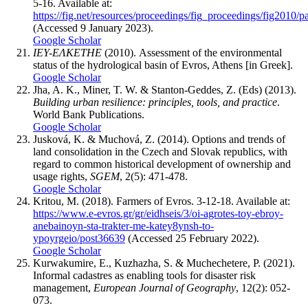
5-16. Available at:
https://fig.net/resources/proceedings/fig_proceedings/fig2010/
(Accessed 9 January 2023).
Google Scholar
ΙΕΥ-ΕΛΚΕΤΗΕ
(2010). Assessment of the environmental
status of the hydrological basin of Evros, Athens [in Greek].
Google Scholar
Jha, A. K., Miner, T. W. & Stanton-Geddes, Z. (Eds) (2013).
Building urban resilience: principles, tools, and practice
.
World Bank Publications.
Google Scholar
Jusková, K. & Muchová, Z. (2014). Options and trends of
land consolidation in the Czech and Slovak republics, with
regard to common historical development of ownership and
usage rights,
SGEM
, 2(5): 471-478.
Google Scholar
Kritou, M. (2018). Farmers of Evros. 3-12-18. Available at:
https://www.e-evros.gr/gr/eidhseis/3/oi-agrotes-toy-ebroy-
anebainoyn-sta-trakter-me-katey8ynsh-to-
ypoyrgeio/post36639
(Accessed 25 February 2022).
Google Scholar
Kurwakumire, E., Kuzhazha, S. & Muchechetere, P. (2021).
Informal cadastres as enabling tools for disaster risk
management,
European Journal of Geography
, 12(2): 052-
073.