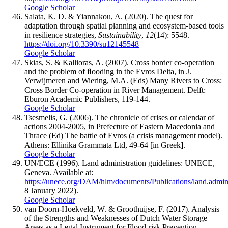
Google Scholar
Salata, K. D. & Yiannakou, A. (2020). The quest for
adaptation through spatial planning and ecosystem-based tools
in resilience strategies,
Sustainability
,
12
(14): 5548.
https://doi.org/10.3390/su12145548
Google Scholar
Skias, S. & Kallioras, A. (2007). Cross border co-operation
and the problem of ﬂooding in the Evros Delta, in J.
Verwijmeren and Wiering, M.A. (Eds) Many Rivers to Cross:
Cross Border Co-operation in River Management. Delft:
Eburon Academic Publishers, 119-144.
Google Scholar
Tsesmelis, G. (2006). The chronicle of crises or calendar of
actions 2004-2005, in Prefecture of Eastern Macedonia and
Thrace (Ed) The battle of Evros (a crisis management model).
Athens: Ellinika Grammata Ltd, 49-64 [in Greek].
Google Scholar
UN/ECE (1996). Land administration guidelines: UNECE,
Geneva. Available at:
https://unece.org/DAM/hlm/documents/Publications/land.adminis
8 January 2022).
Google Scholar
van Doorn-Hoekveld, W. & Groothuijse, F. (2017). Analysis
of the Strengths and Weaknesses of Dutch Water Storage
Areas as a Legal Instrument for Flood-risk Prevention,