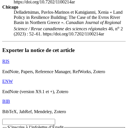
https://doi.org/10.7202/1100214ar
Chicago
Delladetsimas, Pavlos-Marinos et Katsigianni, Xenia « Land
Policy in Resilience Building: The Case of the Evros River
Basin in Northern Greece ».
Canadian Journal of Regional
o
Science / Revue canadienne des sciences régionales
46, n
2
(2023) : 52–61. https://doi.org/10.7202/1100214ar
Exporter la notice de cet article
RIS
EndNote, Papers, Reference Manager, RefWorks, Zotero
ENW
EndNote (version X9.1 et +), Zotero
BIB
BibTeX, JabRef, Mendeley, Zotero
S’inscrire à l’infolettre d’Érudit