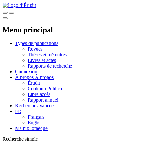
Menu principal
Types de publications
Revues
Thèses et mémoires
Livres et actes
Rapports de recherche
Connexion
À propos
À propos
Érudit
Coalition Publica
Libre accès
Rapport annuel
Recherche avancée
FR
Français
English
Ma bibliothèque
Recherche simple