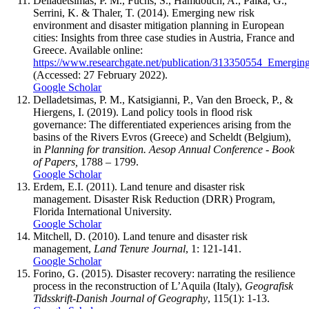
Delladetsimas, P. M., Fuchs, S., Hamdouch, A., Palka, G.,
Serrini, K. & Thaler, T. (2014). Emerging new risk
environment and disaster mitigation planning in European
cities: Insights from three case studies in Austria, France and
Greece. Available online:
https://www.researchgate.net/publication/313350554_Emergin
(Accessed: 27 February 2022).
Google Scholar
Delladetsimas, P. M., Katsigianni, P., Van den Broeck, P., &
Hiergens, I. (2019). Land policy tools in flood risk
governance: The differentiated experiences arising from the
basins of the Rivers Evros (Greece) and Scheldt (Belgium),
in
Planning for transition. Aesop Annual Conference - Book
of Papers,
1788 – 1799.
Google Scholar
Erdem, E.I. (2011). Land tenure and disaster risk
management. Disaster Risk Reduction (DRR) Program,
Florida International University.
Google Scholar
Mitchell, D. (2010). Land tenure and disaster risk
management,
Land Tenure Journal
, 1: 121-141.
Google Scholar
Forino, G. (2015). Disaster recovery: narrating the resilience
process in the reconstruction of L’Aquila (Italy),
Geografisk
Tidsskrift-Danish Journal of Geography
, 115(1): 1-13.