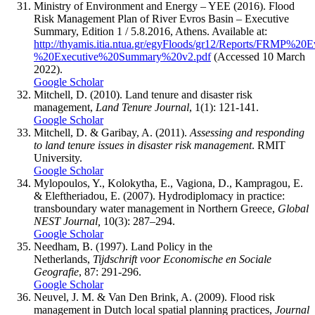
Ministry of Environment and Energy – YEE (2016). Flood
Risk Management Plan of River Evros Basin – Executive
Summary, Edition 1 / 5.8.2016, Athens. Available at:
http://thyamis.itia.ntua.gr/egyFloods/gr12/Reports/FRMP%2
%20Executive%20Summary%20v2.pdf
(Accessed 10 March
2022).
Google Scholar
Mitchell, D. (2010). Land tenure and disaster risk
management,
Land Tenure Journal
, 1(1): 121-141.
Google Scholar
Mitchell, D. & Garibay, A. (2011).
Assessing and responding
to land tenure issues in disaster risk management
. RMIT
University.
Google Scholar
Mylopoulos, Y., Kolokytha, E., Vagiona, D., Kampragou, E.
& Eleftheriadou, E. (2007). Hydrodiplomacy in practice:
transboundary water management in Northern Greece,
Global
NEST Journal,
10(3): 287–294.
Google Scholar
Needham, B. (1997). Land Policy in the
Netherlands,
Tijdschrift voor Economische en Sociale
Geografie
, 87: 291-296.
Google Scholar
Neuvel, J. M. & Van Den Brink, A. (2009). Flood risk
management in Dutch local spatial planning practices,
Journal