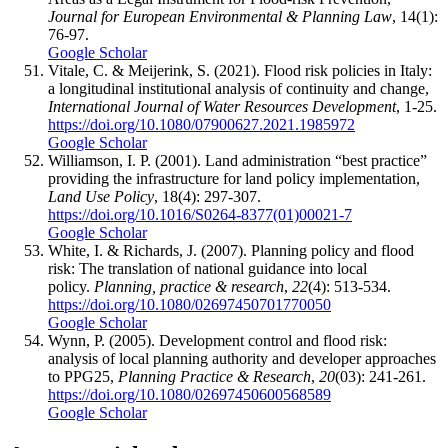
Journal for European Environmental & Planning Law
, 14(1):
76-97.
Google Scholar
Vitale, C. & Meijerink, S. (2021). Flood risk policies in Italy:
a longitudinal institutional analysis of continuity and change,
International Journal of Water Resources Development
, 1-25.
https://doi.org/10.1080/07900627.2021.1985972
Google Scholar
Williamson, I. P. (2001). Land administration “best practice”
providing the infrastructure for land policy implementation,
Land Use Policy
, 18(4): 297-307.
https://doi.org/10.1016/S0264-8377(01)00021-7
Google Scholar
White, I. & Richards, J. (2007). Planning policy and flood
risk: The translation of national guidance into local
policy.
Planning, practice & research
,
22
(4): 513-534.
https://doi.org/10.1080/02697450701770050
Google Scholar
Wynn, P. (2005). Development control and flood risk:
analysis of local planning authority and developer approaches
to PPG25,
Planning Practice & Research
,
20
(03): 241-261.
https://doi.org/10.1080/02697450600568589
Google Scholar