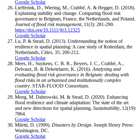
Google Scholar
Liefferink, D., Wiering, M., Crabbé, A. & Hegger, D. (2018).
Explaining stability and change. Comparing flood risk
governance in Belgium, France, the Netherlands, and Poland,
Journal of flood risk management
, 11(3): 281-290.
https://doi.org/10.1111/jfr3.12325
Google Scholar
Lu, P. & Stead, D. (2013). Understanding the notion of
resilience in spatial planning: A case study of Rotterdam, the
Netherlands,
Cities
, 35: 200-212.
Google Scholar
Mees, H., Suykens, C. B. R., Beyers, J. C., Crabbé, A.,
Delvaux, B. & Deketelaere, K. (2016).
Analysing and
evaluating flood risk governance in Belgium: dealing with
flood risks in an urbanised and institutionally complex
country
. STAR-FLOOD Consortium.
Google Scholar
Meng, M. Dabrowski, M. & Stead, D. (2020). Enhancing
flood resilience and climate adaptation: The state of the art
and new directions for spatial planning,
Sustainability
, 12(19):
7864.
Google Scholar
Miletti, D. (1999).
Disasters by Design
. Joseph Henry Press:
Washington, DC.
Google Scholar