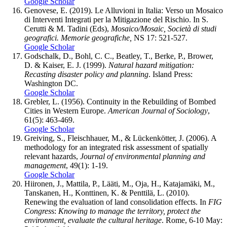
Google Scholar
Genovese, E. (2019). Le Alluvioni in Italia: Verso un Mosaico
di Interventi Integrati per la Mitigazione del Rischio. In S.
Cerutti & M. Tadini (Eds),
Mosaico/Mosaic, Società di studi
geografici. Memorie geografiche,
NS 17: 521-527.
Google Scholar
Godschalk, D., Bohl, C. C., Beatley, T., Berke, P., Brower,
D. & Kaiser, E. J. (1999).
Natural hazard mitigation:
Recasting disaster policy and planning
. Island Press:
Washington DC.
Google Scholar
Grebler, L. (1956). Continuity in the Rebuilding of Bombed
Cities in Western Europe.
American Journal of Sociology
,
61(5): 463-469.
Google Scholar
Greiving, S., Fleischhauer, M., & Lückenkötter, J. (2006). A
methodology for an integrated risk assessment of spatially
relevant hazards,
Journal of environmental planning and
management
, 49(1): 1-19.
Google Scholar
Hiironen, J., Mattila, P., Lääti, M., Oja, H., Katajamäki, M.,
Tanskanen, H., Konttinen, K. & Penttilä, L. (2010).
Renewing the evaluation of land consolidation effects. In
FIG
Congres
s:
Knowing to manage the territory, protect the
environment, evaluate the cultural heritage
. Rome, 6-10 May: