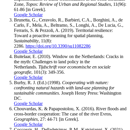
Zone,
Topos: Review of Urban and Regional Studies
, 11(96):
61-86 [in Greek].
Google Scholar
Brunetta, G., Ceravolo, R., Barbieri, C.A., Borghini, A., de
Carlo, F., Mela, A., Beltramo, S., Longhi, A., De Lucia, G.,
Ferraris, S. & Pezzoli, A. (2019). Territorial resilience:
Toward a proactive meaning for spatial planning,
Sustainability
, 11(8):
2286.
https://doi.org/10.3390/su11082286
Google Scholar
Buitelaar, E. (2010). Window on the Netherlands: Cracks in
the myth: Challenges to land policy in the
Netherlands.
Tijdschrift voor economische en sociale
geografie
, 101(3): 349-356.
Google Scholar
Burby, R. J. (Ed.) (1998).
Cooperating with nature:
confronting natural hazards with land-use planning for
sustainable communities
. Joseph Henry Press: Washington
DC.
Google Scholar
Chouvardas, K. & Papapostolou, X. (2016). River floods and
cross-border cooperation: The case of the river Evros,
Geographies
, 27: 44-71 [in Greek].
Google Scholar
Coccossis, H., Delladetsimas, P. M., Katsigianni, X. (2021).