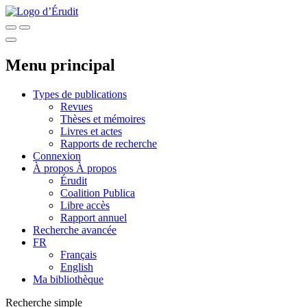
Menu principal
Types de publications
Revues
Thèses et mémoires
Livres et actes
Rapports de recherche
Connexion
À propos
À propos
Érudit
Coalition Publica
Libre accès
Rapport annuel
Recherche avancée
FR
Français
English
Ma bibliothèque
Recherche simple