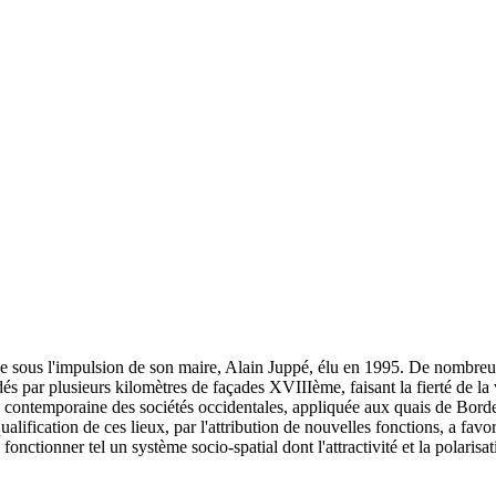
e sous l'impulsion de son maire, Alain Juppé, élu en 1995. De nombreux c
s par plusieurs kilomètres de façades XVIIIème, faisant la fierté de la v
ntemporaine des sociétés occidentales, appliquée aux quais de Bordeaux,
lification de ces lieux, par l'attribution de nouvelles fonctions, a favo
fonctionner tel un système socio-spatial dont l'attractivité et la polarisati