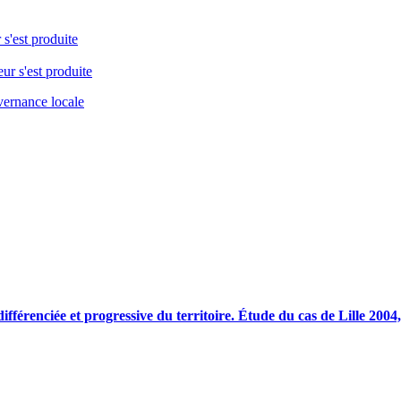
 s'est produite
eur s'est produite
vernance locale
ifférenciée et progressive du territoire. Étude du cas de Lille 200