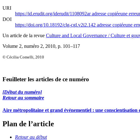
URI
https://id.erudit.org/iderudit/1108092ar
adresse copiée
une erreur
DOI
https://doi.org/10.18192/clg-cgl.v2i2.142
adresse copiée
une err
Un article de la revue
Culture and Local Governance / Culture et gou
Volume 2, numéro 2, 2010
, p. 101–117
© Cécilia Comelli, 2010
Feuilleter les articles de ce numéro
[Début du numéro]
Retour au sommaire
Aire métropolitaine et grand événementiel : une conscientisation d
Plan de l’article
Retour au début