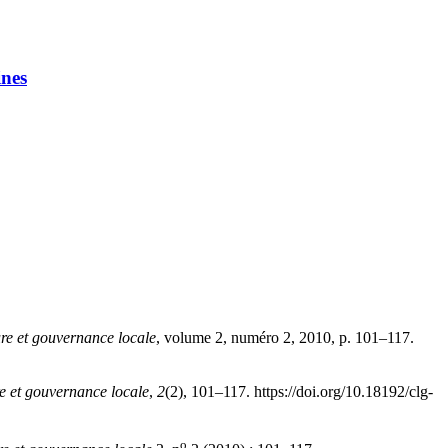
ines
re et gouvernance locale
, volume 2, numéro 2, 2010, p. 101–117.
e et gouvernance locale
,
2
(2), 101–117. https://doi.org/10.18192/clg-
o