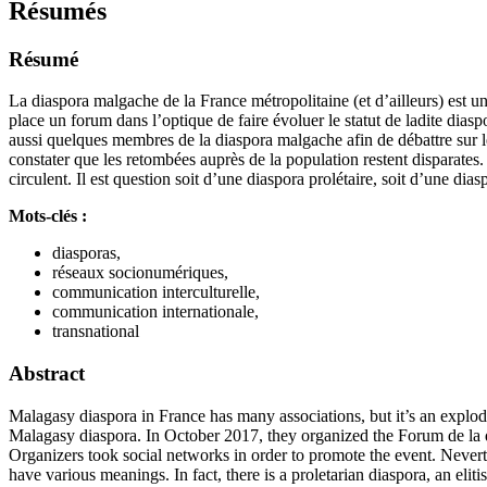
Résumés
Résumé
La diaspora malgache de la France métropolitaine (et d’ailleurs) est une
place un forum dans l’optique de faire évoluer le statut de ladite dia
aussi quelques membres de la diaspora malgache afin de débattre sur l
constater que les retombées auprès de la population restent disparates.
circulent. Il est question soit d’une diaspora prolétaire, soit d’une dia
Mots-clés :
diasporas,
réseaux socionumériques,
communication interculturelle,
communication internationale,
transnational
Abstract
Malagasy diaspora in France has many associations, but it’s an exploded
Malagasy diaspora. In October 2017, they organized the Forum de la d
Organizers took social networks in order to promote the event. Nevert
have various meanings. In fact, there is a proletarian diaspora, an elit