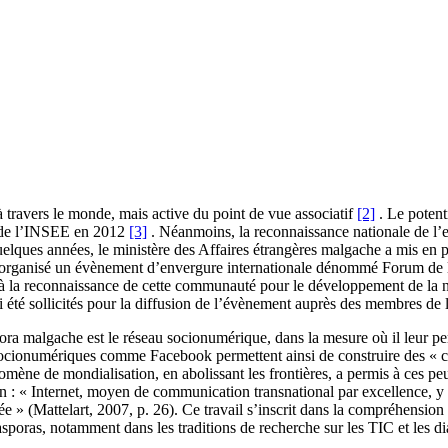
 travers le monde, mais active du point de vue associatif
[2]
. Le potent
e de l’INSEE en 2012
[3]
. Néanmoins, la reconnaissance nationale de l’ex
lques années, le ministère des Affaires étrangères malgache a mis en pl
 organisé un évènement d’envergure internationale dénommé Forum de la 
, à la reconnaissance de cette communauté pour le développement de la 
 été sollicités pour la diffusion de l’évènement auprès des membres de 
ra malgache est le réseau socionumérique, dans la mesure où il leur per
ux socionumériques comme Facebook permettent ainsi de construire des 
mène de mondialisation, en abolissant les frontières, a permis à ces peu
: « Internet, moyen de communication transnational par excellence, y e
ttée » (Mattelart, 2007, p. 26). Ce travail s’inscrit dans la compréhensio
sporas, notamment dans les traditions de recherche sur les TIC et les di