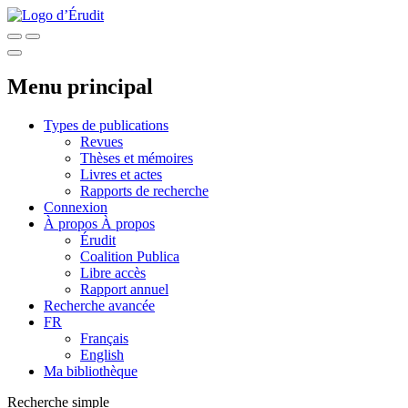
Menu principal
Types de publications
Revues
Thèses et mémoires
Livres et actes
Rapports de recherche
Connexion
À propos
À propos
Érudit
Coalition Publica
Libre accès
Rapport annuel
Recherche avancée
FR
Français
English
Ma bibliothèque
Recherche simple