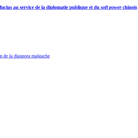
nfucius au service de la diplomatie publique et du
soft power
chinois
m de la diaspora malgache