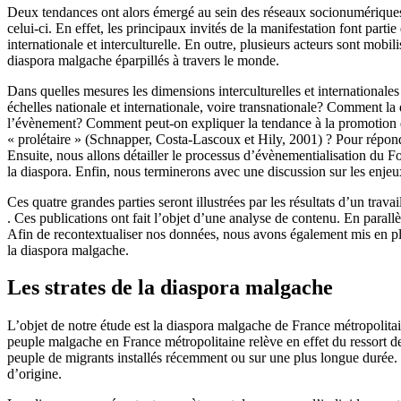
Deux tendances ont alors émergé au sein des réseaux socionumériques :
celui-ci. En effet, les principaux invités de la manifestation font par
internationale et interculturelle. En outre, plusieurs acteurs sont mob
diaspora malgache éparpillés à travers le monde.
Dans quelles mesures les dimensions interculturelles et internationales
échelles nationale et internationale, voire transnationale? Comment la 
l’évènement? Comment peut-on expliquer la tendance à la promotion d’
« prolétaire » (Schnapper, Costa-Lascoux et Hily, 2001) ? Pour répond
Ensuite, nous allons détailler le processus d’évènementialisation du F
la diaspora. Enfin, nous terminerons avec une discussion sur les enjeu
Ces quatre grandes parties seront illustrées par les résultats d’un t
. Ces publications ont fait l’objet d’une analyse de contenu. En parallè
Afin de recontextualiser nos données, nous avons également mis en pla
la diaspora malgache.
Les strates de la diaspora malgache
L’objet de notre étude est la diaspora malgache de France métropolitai
peuple malgache en France métropolitaine relève en effet du ressort de 
peuple de migrants installés récemment ou sur une plus longue durée. 
d’origine.