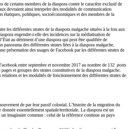
 de certains membres de la diaspora contre le caractère exclusif de
veaux devraient ainsi interpeler des modalités de communication
eurs étatiques, politiques, socioéconomiques et des membres de la
e les différentes strates de la diaspora malgache situées à la fois aux
diaspora engendre-t-elle des incidences sur la médiatisation de
État au détriment d’une diaspora qui peut être qualifiée de
 panorama des différentes strates liées à la diaspora malgache.
une présentation des usages de Facebook par les différentes strates de
ations Facebook entre septembre et novembre 2017 au nombre de 132
posts
s pages et groupes des strates constitutives de la diaspora malgache.
elations et les modalités de fonctionnement des différentes strates de
mouvement de par leur passif colonial. L’histoire de la migration du
 donnée essentiellement spatiale/territoriale. La diaspora est un
t un imaginaire commun : celui de la référence continue au pays