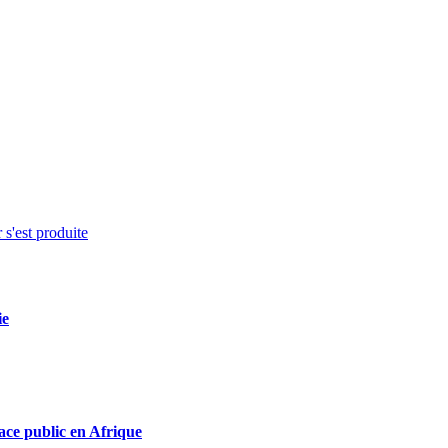
 s'est produite
ie
ace public en Afrique