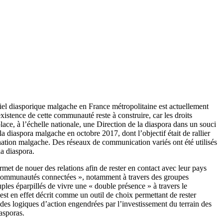
iel diasporique malgache en France métropolitaine est actuellement
istence de cette communauté reste à construire, car les droits
ace, à l’échelle nationale, une Direction de la diaspora dans un souci
diaspora malgache en octobre 2017, dont l’objectif était de rallier
nation malgache. Des réseaux de communication variés ont été utilisés
la diaspora.
met de nouer des relations afin de rester en contact avec leur pays
« communautés connectées », notamment à travers des groupes
ples éparpillés de vivre une « double présence » à travers le
st en effet décrit comme un outil de choix permettant de rester
n des logiques d’action engendrées par l’investissement du terrain des
asporas.