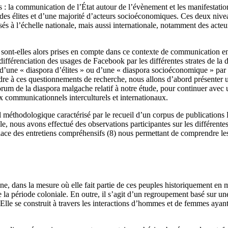
 la communication de l’État autour de l’évènement et les manifestations
tie des élites et d’une majorité d’acteurs socioéconomiques. Ces deux ni
ilisés à l’échelle nationale, mais aussi internationale, notamment des act
 sont-elles alors prises en compte dans ce contexte de communication entr
différenciation des usages de Facebook par les différentes strates de la 
une « diaspora d’élites » ou d’une « diaspora socioéconomique » par l’
re à ces questionnements de recherche, nous allons d’abord présenter un
orum de la diaspora malgache relatif à notre étude, pour continuer avec 
x communicationnels interculturels et internationaux.
ravail méthodologique caractérisé par le recueil d’un corpus de public
le, nous avons effectué des observations participantes sur les différente
ce des entretiens compréhensifs (8) nous permettant de comprendre les r
ne, dans la mesure où elle fait partie de ces peuples historiquement en 
la période coloniale. En outre, il s’agit d’un regroupement basé sur une
Elle se construit à travers les interactions d’hommes et de femmes ayan