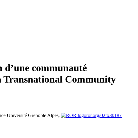
ion d’une communauté
 a Transnational Community
nce
Université Grenoble Alpes,
ror.org/02rx3b187