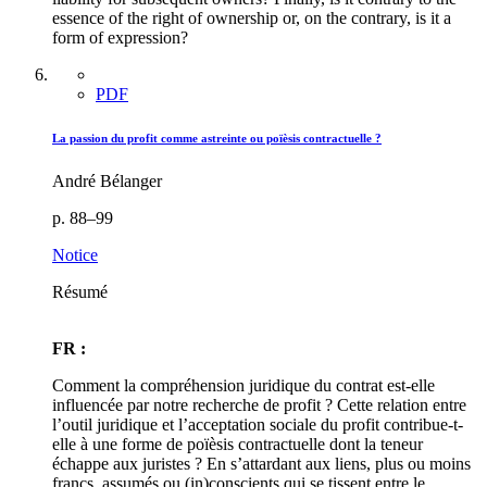
essence of the right of ownership or, on the contrary, is it a
form of expression?
PDF
La passion du profit comme astreinte ou poïèsis contractuelle ?
André Bélanger
p. 88–99
Notice
Résumé
FR :
Comment la compréhension juridique du contrat est-elle
influencée par notre recherche de profit ? Cette relation entre
l’outil juridique et l’acceptation sociale du profit contribue-t-
elle à une forme de poïèsis contractuelle dont la teneur
échappe aux juristes ? En s’attardant aux liens, plus ou moins
francs, assumés ou (in)conscients qui se tissent entre le