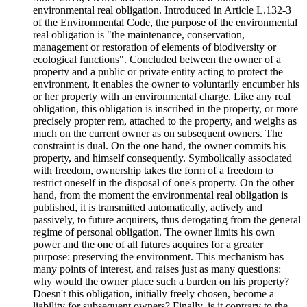
environmental real obligation. Introduced in Article L.132-3
of the Environmental Code, the purpose of the environmental
real obligation is "the maintenance, conservation,
management or restoration of elements of biodiversity or
ecological functions". Concluded between the owner of a
property and a public or private entity acting to protect the
environment, it enables the owner to voluntarily encumber his
or her property with an environmental charge. Like any real
obligation, this obligation is inscribed in the property, or more
precisely propter rem, attached to the property, and weighs as
much on the current owner as on subsequent owners. The
constraint is dual. On the one hand, the owner commits his
property, and himself consequently. Symbolically associated
with freedom, ownership takes the form of a freedom to
restrict oneself in the disposal of one's property. On the other
hand, from the moment the environmental real obligation is
published, it is transmitted automatically, actively and
passively, to future acquirers, thus derogating from the general
regime of personal obligation. The owner limits his own
power and the one of all futures acquires for a greater
purpose: preserving the environment. This mechanism has
many points of interest, and raises just as many questions:
why would the owner place such a burden on his property?
Doesn't this obligation, initially freely chosen, become a
liability for subsequent owners? Finally, is it contrary to the