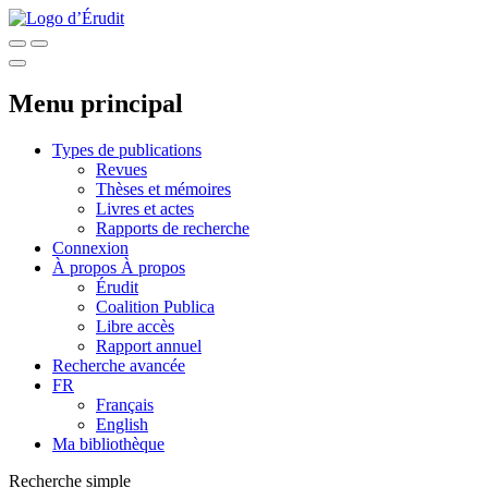
Menu principal
Types de publications
Revues
Thèses et mémoires
Livres et actes
Rapports de recherche
Connexion
À propos
À propos
Érudit
Coalition Publica
Libre accès
Rapport annuel
Recherche avancée
FR
Français
English
Ma bibliothèque
Recherche simple