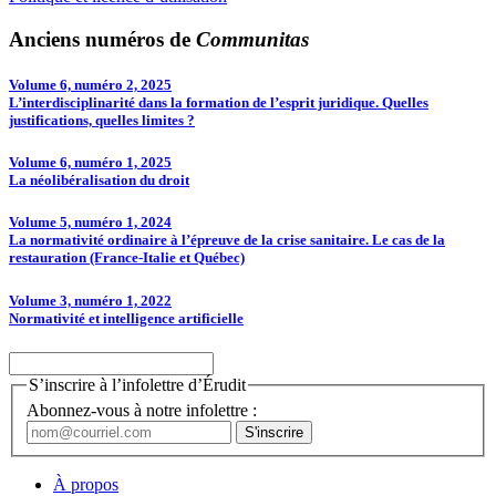
Anciens numéros de
Communitas
Volume 6, numéro 2, 2025
L’interdisciplinarité dans la formation de l’esprit juridique. Quelles
justifications, quelles limites ?
Volume 6, numéro 1, 2025
La néolibéralisation du droit
Volume 5, numéro 1, 2024
La normativité ordinaire à l’épreuve de la crise sanitaire. Le cas de la
restauration (France-Italie et Québec)
Volume 3, numéro 1, 2022
Normativité et intelligence artificielle
S’inscrire à l’infolettre d’Érudit
Abonnez-vous à notre infolettre :
À propos