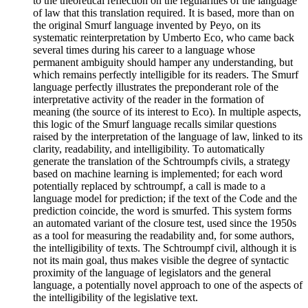
to the theoretical reflection on the regularities of the language
of law that this translation required. It is based, more than on
the original Smurf language invented by Peyo, on its
systematic reinterpretation by Umberto Eco, who came back
several times during his career to a language whose
permanent ambiguity should hamper any understanding, but
which remains perfectly intelligible for its readers. The Smurf
language perfectly illustrates the preponderant role of the
interpretative activity of the reader in the formation of
meaning (the source of its interest to Eco). In multiple aspects,
this logic of the Smurf language recalls similar questions
raised by the interpretation of the language of law, linked to its
clarity, readability, and intelligibility. To automatically
generate the translation of the Schtroumpfs civils, a strategy
based on machine learning is implemented; for each word
potentially replaced by schtroumpf, a call is made to a
language model for prediction; if the text of the Code and the
prediction coincide, the word is smurfed. This system forms
an automated variant of the closure test, used since the 1950s
as a tool for measuring the readability and, for some authors,
the intelligibility of texts. The Schtroumpf civil, although it is
not its main goal, thus makes visible the degree of syntactic
proximity of the language of legislators and the general
language, a potentially novel approach to one of the aspects of
the intelligibility of the legislative text.