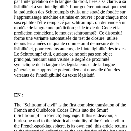
par l’interprétation de la langue du droit, liées à sa clarté, à sa
lisibilité et à son intelligibilité. Pour générer automatiquement
la traduction des Schtroumpfs civils, une stratégie fondée sur
l’apprentissage machine est mise en œuvre ; pour chaque mot
susceptible d’être remplacé par schtroumpf, on demande à un
modèle de langue une prédiction ; si le texte du Code et la
prédiction coïncident, le mot est schtroumpfé. Ce dispositif
forme une variante automatisée du test de closure, utilisé
depuis les années cinquante comme outil de mesure de la
lisibilité et, pour certains auteurs, de l’intelligibilité des textes.
Le Schtroumpf civil, quoique ce ne soit pas son objet
principal, rendrait ainsi visible le degré de proximité
syntactique de la langue des législateurs et de la langue
générale, une approche potentiellement nouvelle d’un des
versants de l’intelligibilité du texte législatif.
EN :
The “Schtroumpf civil” is the first complete translation of the
French and Québécois Codes Civils into the Smurf
(“Schtroumpf” in French) language. If this endeavour, a
burlesque nod to the historical centrality of the Code civil in
the French-speaking sphere, is its own end, this article returns