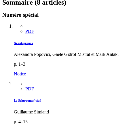
Sommaire (8 articles)
Numéro spécial
PDF
Avant-propos
Alexandra Popovici, Gaële Gidrol-Mistral et Mark Antaki
p. 1–3
Notice
PDF
Le Schtroumpf civil
Guillaume Simiand
p. 4–15