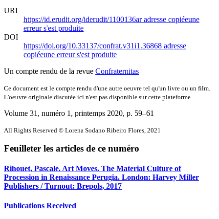
URI
https://id.erudit.org/iderudit/1100136ar
adresse copiée
une
erreur s'est produite
DOI
https://doi.org/10.33137/confrat.v31i1.36868
adresse
copiée
une erreur s'est produite
Un compte rendu de la revue
Confraternitas
Ce document est le compte rendu d'une autre oeuvre tel qu'un livre ou un film.
L'oeuvre originale discutée ici n'est pas disponible sur cette plateforme.
Volume 31, numéro 1, printemps 2020
, p. 59–61
All Rights Reserved © Lorena Sodano Ribeiro Flores, 2021
Feuilleter les articles de ce numéro
Rihouet, Pascale. Art Moves. The Material Culture of
Procession in Renaissance Perugia. London: Harvey Miller
Publishers / Turnout: Brepols, 2017
Publications Received