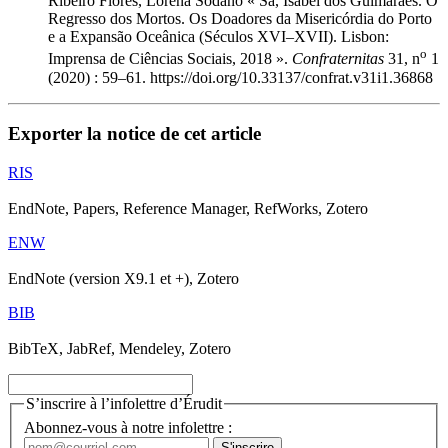
Ribeiro Flores, Lorena Sodano « Sá, Isabel dos Guimarães. O
Regresso dos Mortos. Os Doadores da Misericórdia do Porto
e a Expansão Oceânica (Séculos XVI–XVII). Lisbon:
o
Imprensa de Ciências Sociais, 2018 ».
Confraternitas
31, n
1
(2020) : 59–61. https://doi.org/10.33137/confrat.v31i1.36868
Exporter la notice de cet article
RIS
EndNote, Papers, Reference Manager, RefWorks, Zotero
ENW
EndNote (version X9.1 et +), Zotero
BIB
BibTeX, JabRef, Mendeley, Zotero
S’inscrire à l’infolettre d’Érudit
Abonnez-vous à notre infolettre :