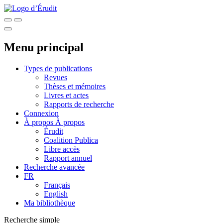
Menu principal
Types de publications
Revues
Thèses et mémoires
Livres et actes
Rapports de recherche
Connexion
À propos
À propos
Érudit
Coalition Publica
Libre accès
Rapport annuel
Recherche avancée
FR
Français
English
Ma bibliothèque
Recherche simple