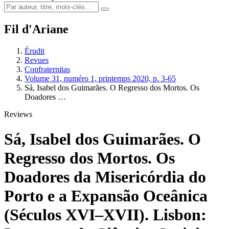
Fil d'Ariane
Érudit
Revues
Confraternitas
Volume 31, numéro 1, printemps 2020, p. 3-65
Sá, Isabel dos Guimarães. O Regresso dos Mortos. Os
Doadores …
Reviews
Sá, Isabel dos Guimarães. O
Regresso dos Mortos. Os
Doadores da Misericórdia do
Porto e a Expansão Oceânica
(Séculos XVI–XVII). Lisbon: