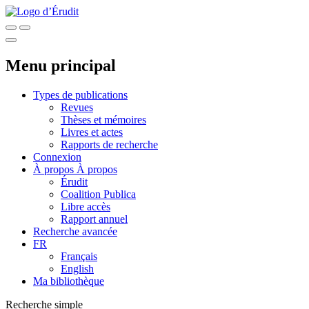
Menu principal
Types de publications
Revues
Thèses et mémoires
Livres et actes
Rapports de recherche
Connexion
À propos
À propos
Érudit
Coalition Publica
Libre accès
Rapport annuel
Recherche avancée
FR
Français
English
Ma bibliothèque
Recherche simple