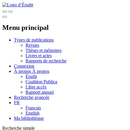
Menu principal
Types de publications
Revues
Thèses et mémoires
Livres et actes
Rapports de recherche
Connexion
À propos
À propos
Érudit
Coalition Publica
Libre accès
Rapport annuel
Recherche avancée
FR
Français
English
Ma bibliothèque
Recherche simple