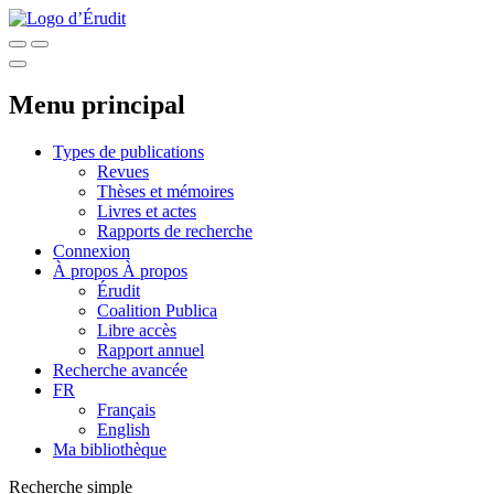
Menu principal
Types de publications
Revues
Thèses et mémoires
Livres et actes
Rapports de recherche
Connexion
À propos
À propos
Érudit
Coalition Publica
Libre accès
Rapport annuel
Recherche avancée
FR
Français
English
Ma bibliothèque
Recherche simple