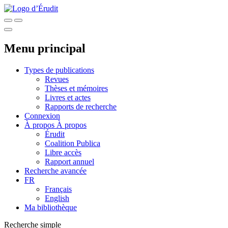
Menu principal
Types de publications
Revues
Thèses et mémoires
Livres et actes
Rapports de recherche
Connexion
À propos
À propos
Érudit
Coalition Publica
Libre accès
Rapport annuel
Recherche avancée
FR
Français
English
Ma bibliothèque
Recherche simple