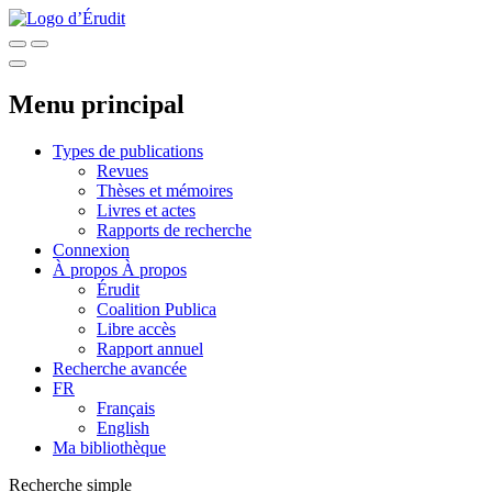
Menu principal
Types de publications
Revues
Thèses et mémoires
Livres et actes
Rapports de recherche
Connexion
À propos
À propos
Érudit
Coalition Publica
Libre accès
Rapport annuel
Recherche avancée
FR
Français
English
Ma bibliothèque
Recherche simple