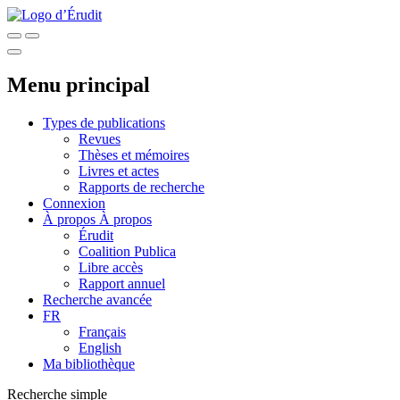
Menu principal
Types de publications
Revues
Thèses et mémoires
Livres et actes
Rapports de recherche
Connexion
À propos
À propos
Érudit
Coalition Publica
Libre accès
Rapport annuel
Recherche avancée
FR
Français
English
Ma bibliothèque
Recherche simple