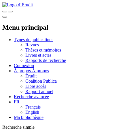
Menu principal
Types de publications
Revues
Thèses et mémoires
Livres et actes
Rapports de recherche
Connexion
À propos
À propos
Érudit
Coalition Publica
Libre accès
Rapport annuel
Recherche avancée
FR
Français
English
Ma bibliothèque
Recherche simple