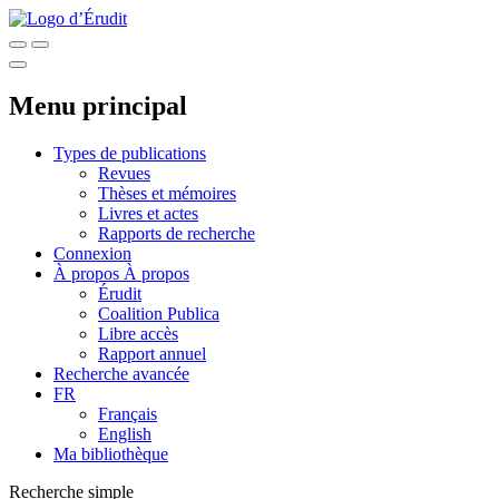
Menu principal
Types de publications
Revues
Thèses et mémoires
Livres et actes
Rapports de recherche
Connexion
À propos
À propos
Érudit
Coalition Publica
Libre accès
Rapport annuel
Recherche avancée
FR
Français
English
Ma bibliothèque
Recherche simple