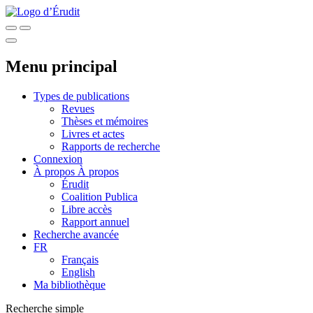
Menu principal
Types de publications
Revues
Thèses et mémoires
Livres et actes
Rapports de recherche
Connexion
À propos
À propos
Érudit
Coalition Publica
Libre accès
Rapport annuel
Recherche avancée
FR
Français
English
Ma bibliothèque
Recherche simple