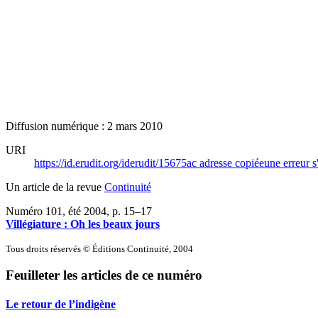
Diffusion numérique : 2 mars 2010
URI
https://id.erudit.org/iderudit/15675ac
adresse copiée
une erreur s
Un article de la revue
Continuité
Numéro 101, été 2004
, p. 15–17
Villégiature :
O
h les beaux jours
Tous droits réservés © Éditions Continuité, 2004
Feuilleter les articles de ce numéro
Le retour de l’indigène