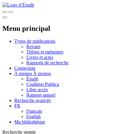
Menu principal
Types de publications
Revues
Thèses et mémoires
Livres et actes
Rapports de recherche
Connexion
À propos
À propos
Érudit
Coalition Publica
Libre accès
Rapport annuel
Recherche avancée
FR
Français
English
Ma bibliothèque
Recherche simple