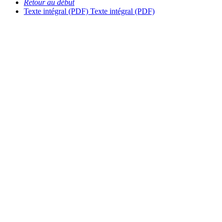
Retour au début
Texte intégral (PDF)
Texte intégral (PDF)