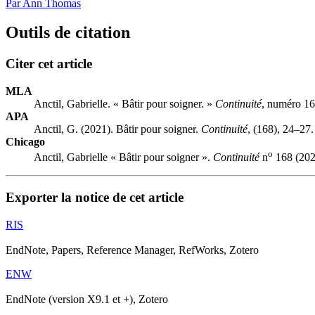
Par Ann Thomas
Outils de citation
Citer cet article
MLA
Anctil, Gabrielle. « Bâtir pour soigner. »
Continuité
, numéro 16
APA
Anctil, G. (2021). Bâtir pour soigner.
Continuité
, (168), 24–27.
Chicago
o
Anctil, Gabrielle « Bâtir pour soigner ».
Continuité
n
168 (202
Exporter la notice de cet article
RIS
EndNote, Papers, Reference Manager, RefWorks, Zotero
ENW
EndNote (version X9.1 et +), Zotero