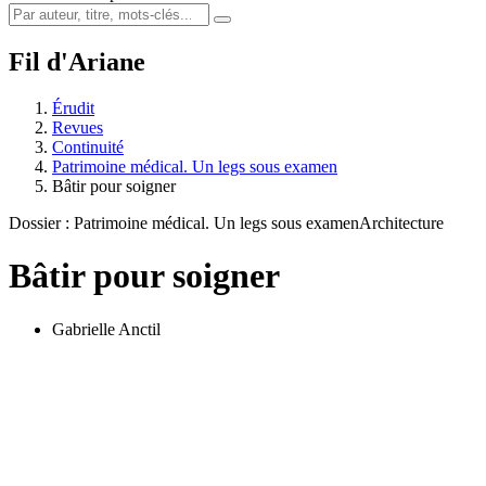
Fil d'Ariane
Érudit
Revues
Continuité
Patrimoine médical. Un legs sous examen
Bâtir pour soigner
Dossier : Patrimoine médical. Un legs sous examen
Architecture
Bâtir pour soigner
Gabrielle Anctil