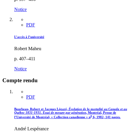
Notice
PDF
L’accès à l’université
Robert Maheu
p. 407–411
Notice
Compte rendu
PDF
Bourbeau, Robert et Jacques Légaré,
Évolution de la mortalité au Canada et au
Québec 1831-1931. Essai de mesure par génération
, Montréal, Presse de
o
l’Université de Montréal, « Collection canadienne » n
6, 1982, 141 pages.
André Lespérance