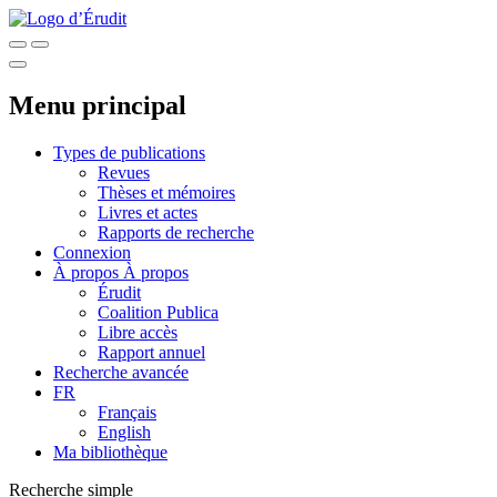
Menu principal
Types de publications
Revues
Thèses et mémoires
Livres et actes
Rapports de recherche
Connexion
À propos
À propos
Érudit
Coalition Publica
Libre accès
Rapport annuel
Recherche avancée
FR
Français
English
Ma bibliothèque
Recherche simple