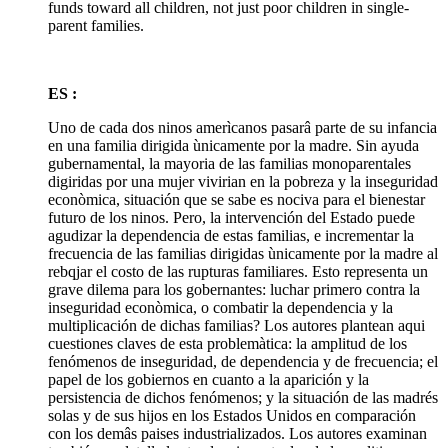
funds toward all children, not just poor children in single-
parent families.
ES :
Uno de cada dos ninos amerìcanos pasarâ parte de su infancia
en una familia dirigida ùnicamente por la madre. Sin ayuda
gubernamental, la mayoria de las familias monoparentales
digiridas por una mujer vivirian en la pobreza y la inseguridad
econòmica, situación que se sabe es nociva para el bienestar
futuro de los ninos. Pero, la intervención del Estado puede
agudizar la dependencia de estas familias, e incrementar la
frecuencia de las familias dirigidas ùnicamente por la madre al
rebqjar el costo de las rupturas familiares. Esto representa un
grave dilema para los gobernantes: luchar primero contra la
inseguridad econòmica, o combatir la dependencia y la
multiplicación de dichas familias? Los autores plantean aqui
cuestiones claves de esta problemàtica: la amplitud de los
fenómenos de inseguridad, de dependencia y de frecuencia; el
papel de los gobiernos en cuanto a la aparición y la
persistencia de dichos fenómenos; y la situación de las madrés
solas y de sus hijos en los Estados Unidos en comparación
con los demâs paises industrializados. Los autores examinan