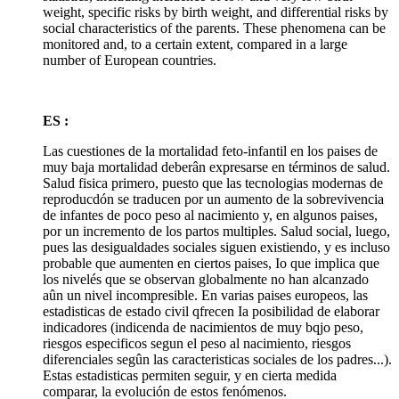
weight, specific risks by birth weight, and differential risks by
social characteristics of the parents. These phenomena can be
monitored and, to a certain extent, compared in a large
number of European countries.
ES :
Las cuestiones de la mortalidad feto-infantil en los paises de
muy baja mortalidad deberân expresarse en términos de salud.
Salud fisica primero, puesto que las tecnologias modernas de
reproducdón se traducen por un aumento de la sobrevivencia
de infantes de poco peso al nacimiento y, en algunos paises,
por un incremento de los partos multiples. Salud social, luego,
pues las desigualdades sociales siguen existiendo, y es incluso
probable que aumenten en ciertos paises, Io que implica que
los nivelés que se observan globalmente no han alcanzado
aûn un nivel incompresible. En varias paises europeos, las
estadisticas de estado civil qfrecen Ia posibilidad de elaborar
indicadores (indicenda de nacimientos de muy bqjo peso,
riesgos especificos segun el peso al nacimiento, riesgos
diferenciales segûn las caracteristicas sociales de los padres...).
Estas estadisticas permiten seguir, y en cierta medida
comparar, la evolución de estos fenómenos.