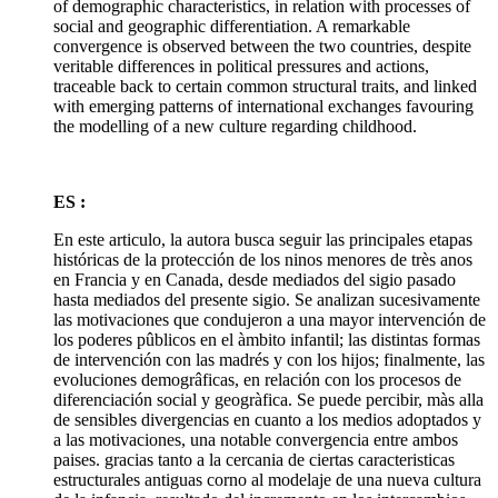
of demographic characteristics, in relation with processes of
social and geographic differentiation. A remarkable
convergence is observed between the two countries, despite
veritable differences in political pressures and actions,
traceable back to certain common structural traits, and linked
with emerging patterns of international exchanges favouring
the modelling of a new culture regarding childhood.
ES :
En este articulo, la autora busca seguir las principales etapas
históricas de la protección de los ninos menores de très anos
en Francia y en Canada, desde mediados del sigio pasado
hasta mediados del presente sigio. Se analizan sucesivamente
las motivaciones que condujeron a una mayor intervención de
los poderes pûblicos en el àmbito infantil; las distintas formas
de intervención con las madrés y con los hijos; finalmente, las
evoluciones demogrâficas, en relación con los procesos de
diferenciación social y geogràfica. Se puede percibir, màs alla
de sensibles divergencias en cuanto a los medios adoptados y
a las motivaciones, una notable convergencia entre ambos
paises. gracias tanto a la cercania de ciertas caracteristicas
estructurales antiguas corno al modelaje de una nueva cultura