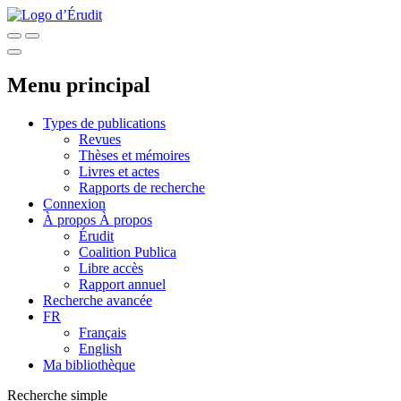
Menu principal
Types de publications
Revues
Thèses et mémoires
Livres et actes
Rapports de recherche
Connexion
À propos
À propos
Érudit
Coalition Publica
Libre accès
Rapport annuel
Recherche avancée
FR
Français
English
Ma bibliothèque
Recherche simple