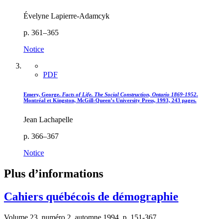
Évelyne Lapierre-Adamcyk
p. 361–365
Notice
PDF
Emery, George.
Facts of Life. The Social Construction, Ontario 1869-1952
.
Montréal et Kingston, McGill-Queen’s University Press, 1993, 243 pages.
Jean Lachapelle
p. 366–367
Notice
Plus d’informations
Cahiers québécois de démographie
Volume 23, numéro 2, automne 1994, p. 151-367