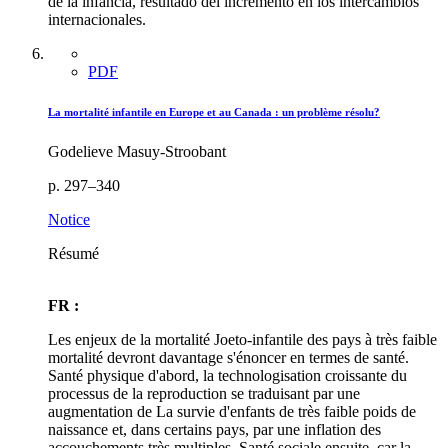
de la infancia, resultado del incremento en los intercambios
internacionales.
PDF
La mortalité infantile en Europe et au Canada : un problème résolu?
Godelieve Masuy-Stroobant
p. 297–340
Notice
Résumé
FR :
Les enjeux de la mortalité Joeto-infantile des pays à très faible
mortalité devront davantage s'énoncer en termes de santé.
Santé physique d'abord, la technologisation croissante du
processus de la reproduction se traduisant par une
augmentation de La survie d'enfants de très faible poids de
naissance et, dans certains pays, par une inflation des
accouchements très multiples. Santé sociale ensuite, car la