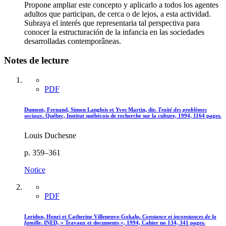
Propone ampliar este concepto y aplicarlo a todos los agentes
adultos que participan, de cerca o de lejos, a esta actividad.
Subraya el interés que representaria tal perspectiva para
conocer la estructuración de la infancia en las sociedades
desarrolladas contemporâneas.
Notes de lecture
PDF
Dumont, Fernand, Simon Langlois et Yves Martin, dir.
Traité des problèmes
sociaux
. Québec, Institut québécois de recherche sur la culture, 1994, 1164 pages.
Louis Duchesne
p. 359–361
Notice
PDF
Leridon, Henri et Catherine Villeneuve-Gokalp.
Constance et inconstances de la
famille
. INED, « Travaux et documents », 1994, Cahier no 134, 341 pages.