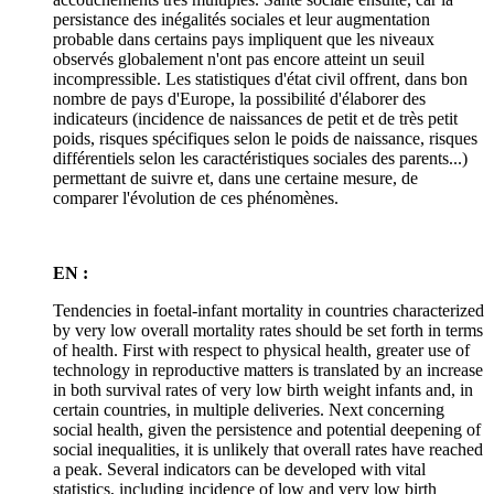
persistance des inégalités sociales et leur augmentation
probable dans certains pays impliquent que les niveaux
observés globalement n'ont pas encore atteint un seuil
incompressible. Les statistiques d'état civil offrent, dans bon
nombre de pays d'Europe, la possibilité d'élaborer des
indicateurs (incidence de naissances de petit et de très petit
poids, risques spécifiques selon le poids de naissance, risques
différentiels selon les caractéristiques sociales des parents...)
permettant de suivre et, dans une certaine mesure, de
comparer l'évolution de ces phénomènes.
EN :
Tendencies in foetal-infant mortality in countries characterized
by very low overall mortality rates should be set forth in terms
of health. First with respect to physical health, greater use of
technology in reproductive matters is translated by an increase
in both survival rates of very low birth weight infants and, in
certain countries, in multiple deliveries. Next concerning
social health, given the persistence and potential deepening of
social inequalities, it is unlikely that overall rates have reached
a peak. Several indicators can be developed with vital
statistics, including incidence of low and very low birth