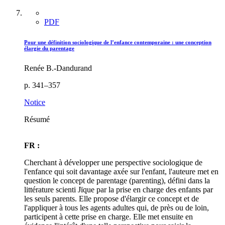
PDF
Pour une définition sociologique de l’enfance contemporaine : une conception
élargie du parentage
Renée B.-Dandurand
p. 341–357
Notice
Résumé
FR :
Cherchant à développer une perspective sociologique de
l'enfance qui soit davantage axée sur l'enfant, l'auteure met en
question le concept de parentage (parenting), défini dans la
littérature scienti Jïque par la prise en charge des enfants par
les seuls parents. Elle propose d'élargir ce concept et de
l'appliquer à tous les agents adultes qui, de près ou de loin,
participent à cette prise en charge. Elle met ensuite en