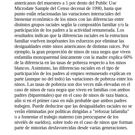
americanos del muestreo a 1 por dento del Public Use
Microdate Sample del Censo decenai de 1990, hasta que
punto estân relacionadas las variaciones interraciales del
bienestar econòmico de los ninos con las diferencias entre
distintos grupos raciales segûn la composidón familiar y/o la
participación de los padres a la actividad remunerada. Los
resultados indican que la diferencias raciales en la estructura
familiar vuelven inopérantes los esfuerzos por eliminar las
desigualdades entre ninos americanos de distintas raices. Por
ejemplo, la gran proporción de ninos de raza negra que viven
enfamilia monoparental ùnicamente con la madre explica 60%
de la diferencia en las tasas de pobreza respecto a los ninos
blancos. Asimismo, las diferencias raciales en el tipo de
participación de los padres al empieo remunerado explican en
parte (aunque no del todo) las variaciones de pobreza entre los
ninos. Las tasas de pobreza son dos veces mâs elevadas en el
caso de ninos de raza negra que viven en familias con ambos
padres (biparentales) que en el caso de ninos de raza bianca,
aûn si en el primer caso en mâs probable que ambos padres
trabqjen. Puede deducirse que las desigualdades raciales no se
verân eliminadas por politicas dirigidas a "reforzar lafamilia"
o a fomentar el trabqjo materno (sin preocuparse de los
nivelés de sueldos), sobre todo en el caso de ninos que forman
parte de minorias desfavorecidas desde varias generaciones.