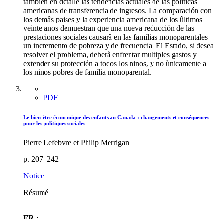
también en detalle las tendencias actuales de las politicas
americanas de transferencia de ingresos. La comparación con
los demâs paises y la experiencia americana de los ûltimos
veinte anos demuestran que una nueva reducción de las
prestaciones sociales causarâ en las familias monoparentales
un incremento de pobreza y de frecuencia. El Estado, si desea
resolver el problema, deberâ enfrentar multiples gastos y
extender su protección a todos los ninos, y no ùnicamente a
los ninos pobres de familia monoparental.
PDF
Le bien-être économique des enfants au Canada : changements et conséquences
pour les politiques sociales
Pierre Lefebvre et Philip Merrigan
p. 207–242
Notice
Résumé
FR :