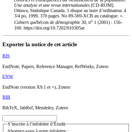
Une analyse et une revue internationales
[CD-ROM].
Ottawa, Statistique Canada. 1 disque au laser d’ordinateur, 4
3/4 po, 1999, 370 pages. No 89-569-XCB au catalogue. ».
o
Cahiers québécois de démographie
30, n
1 (2001) : 156–
160. https://doi.org/10.7202/010305ar
Exporter la notice de cet article
RIS
EndNote, Papers, Reference Manager, RefWorks, Zotero
ENW
EndNote (version X9.1 et +), Zotero
BIB
BibTeX, JabRef, Mendeley, Zotero
S’inscrire à l’infolettre d’Érudit
Abonnez-vous à notre infolettre :