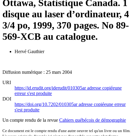
Ottawa, Statistique Canada. 1
disque au laser d’ordinateur, 4
3/4 po, 1999, 370 pages. No 89-
569-XCB au catalogue.
Hervé Gauthier
Diffusion numérique : 25 mars 2004
URI
https://id.erudit.org/iderudit/010305ar
adresse copiée
une
erreur s'est produite
DOI
https://doi.org/10.7202/010305ar
adresse copiée
une erreur
s'est produite
Un compte rendu de la revue
Cahiers québécois de démographie
Ce document est le compte rendu d'une autre oeuvre tel qu'un livre ou un film.