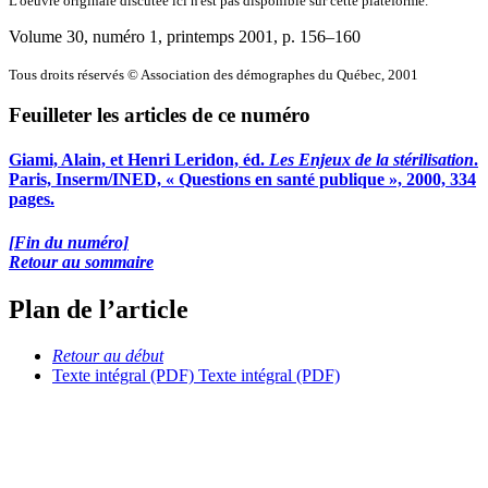
L'oeuvre originale discutée ici n'est pas disponible sur cette plateforme.
Volume 30, numéro 1, printemps 2001
, p. 156–160
Tous droits réservés © Association des démographes du Québec, 2001
Feuilleter les articles de ce numéro
Giami, Alain, et Henri Leridon, éd.
Les Enjeux de la stérilisation
.
Paris, Inserm/INED, « Questions en santé publique », 2000, 334
pages.
[Fin du numéro]
Retour au sommaire
Plan de l’article
Retour au début
Texte intégral (PDF)
Texte intégral (PDF)