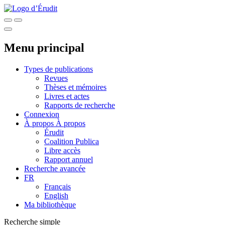
Menu principal
Types de publications
Revues
Thèses et mémoires
Livres et actes
Rapports de recherche
Connexion
À propos
À propos
Érudit
Coalition Publica
Libre accès
Rapport annuel
Recherche avancée
FR
Français
English
Ma bibliothèque
Recherche simple