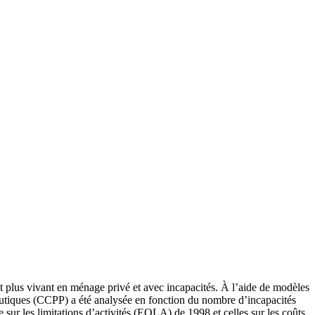
 et plus vivant en ménage privé et avec incapacités. À l’aide de modèles
eutiques (CCPP) a été analysée en fonction du nombre d’incapacités
 sur les limitations d’activités (EQLA) de 1998 et celles sur les coûts