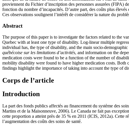
proviennent du Fichier d’inscription des personnes assurées (FIPA)
fonction du nombre d’incapacités. D’autre part, des coûts plus élevés 
Ces observations soulignent l’intérêt de considérer la nature du problè
Abstract
The purpose of this paper is to investigate the factors related to the va
Quebec with at least one type of disability. Log-linear multiple regre
individual has, the type of disability, and the main socio-demograph
québécoise sur les limitations d’activités
, and information on the depe
medication costs were found to be a function of the number of disabilit
mobility disability were found to have higher medication costs. Both c
findings highlight the importance of taking into account the type of di
Corps de l’article
Introduction
La part des fonds publics affectés au financement du système des so
Martins et de la Maisonneuve, 2006). Le Canada ne fait pas exception 
cette proportion a atteint près de 35 % en 2011 (ICIS, 2012a). Cette r
l’augmentation des coûts des soins de santé.