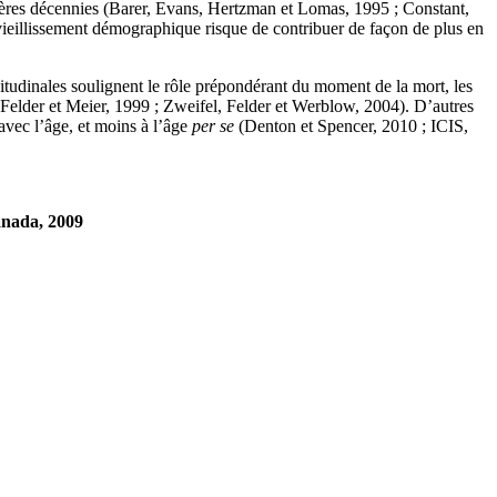
ernières décennies (Barer, Evans, Hertzman et Lomas, 1995 ; Constant,
vieillissement démographique risque de contribuer de façon de plus en
gitudinales soulignent le rôle prépondérant du moment de la mort, les
Felder et Meier, 1999 ; Zweifel, Felder et Werblow, 2004). D’autres
 avec l’âge, et moins à l’âge
per se
(Denton et Spencer, 2010 ; ICIS,
anada, 2009