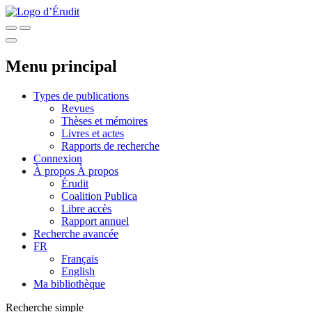
Menu principal
Types de publications
Revues
Thèses et mémoires
Livres et actes
Rapports de recherche
Connexion
À propos
À propos
Érudit
Coalition Publica
Libre accès
Rapport annuel
Recherche avancée
FR
Français
English
Ma bibliothèque
Recherche simple