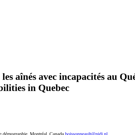
z les aînés avec incapacités au Qu
bilities in Quebec
de démographie, Montréal, Canada
boissonneault@nidi.nl