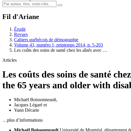
Fil d'Ariane
Érudit
Revues
Cahiers québécois de démographie
Volume 43, numéro 1, printemps 2014, p. 5-203
Les coûts des soins de santé chez les aînés avec …
Articles
Les coûts des soins de santé che
the 65 years and older with disa
Michaël Boissonneault
,
Jacques Légaré
et
Yann Décarie
…plus d’informations
Michaël Boissonneault
Université de Montréal, département 