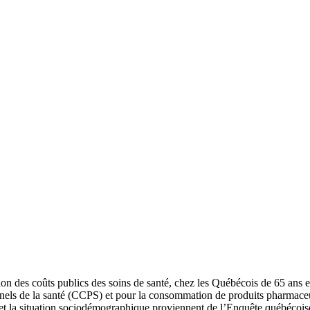
ation des coûts publics des soins de santé, chez les Québécois de 65 ans
sionnels de la santé (CCPS) et pour la consommation de produits pharmac
té et la situation sociodémographique proviennent de l’Enquête québécoise