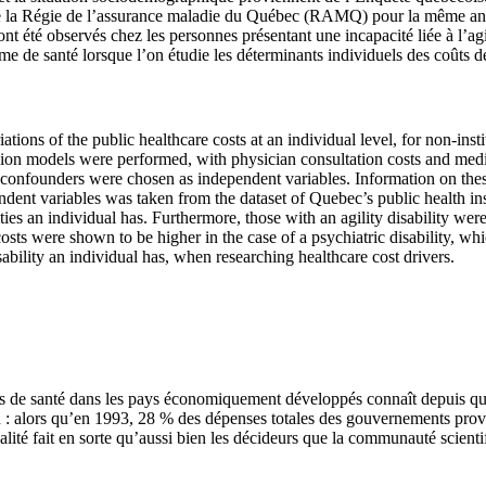
 de la Régie de l’assurance maladie du Québec (RAMQ) pour la même a
ont été observés chez les personnes présentant une incapacité liée à l’
me de santé lorsque l’on étudie les déterminants individuels des coûts d
riations of the public healthcare costs at an individual level, for non-ins
ssion models were performed, with physician consultation costs and medi
ic confounders were chosen as independent variables. Information on th
ndent variables was taken from the dataset of Quebec’s public health i
ies an individual has. Furthermore, those with an agility disability were
osts were shown to be higher in the case of a psychiatric disability, wh
sability an individual has, when researching healthcare cost drivers.
ins de santé dans les pays économiquement développés connaît depuis qu
: alors qu’en 1993, 28 % des dépenses totales des gouvernements provinc
éalité fait en sorte qu’aussi bien les décideurs que la communauté scien