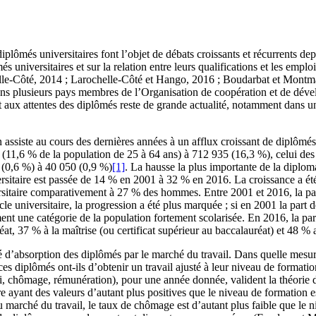
s diplômés universitaires font l’objet de débats croissants et récurrents 
s universitaires et sur la relation entre leurs qualifications et les emp
le-Côté, 2014 ; Larochelle-Côté et Hango, 2016 ; Boudarbat et Montmar
 dans plusieurs pays membres de l’Organisation de coopération et de d
et aux attentes des diplômés reste de grande actualité, notamment dans 
siste au cours des dernières années à un afflux croissant de diplômés u
11,6 % de la population de 25 à 64 ans) à 712 935 (16,3 %), celui des
 (0,6 %) à 40 050 (0,9 %)
[1]
. La hausse la plus importante de la diplom
ersitaire est passée de 14 % en 2001 à 32 % en 2016. La croissance a é
sitaire comparativement à 27 % des hommes. Entre 2001 et 2016, la par
le universitaire, la progression a été plus marquée ; si en 2001 la part
ent une catégorie de la population fortement scolarisée. En 2016, la pa
at, 37 % à la maîtrise (ou certificat supérieur au baccalauréat) et 48 % 
ité d’absorption des diplômés par le marché du travail. Dans quelle mesur
s diplômés ont-ils d’obtenir un travail ajusté à leur niveau de formatio
loi, chômage, rémunération), pour une année donnée, valident la théorie d
laire ayant des valeurs d’autant plus positives que le niveau de formation
du marché du travail, le taux de chômage est d’autant plus faible que le