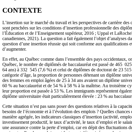
CONTEXTE
L’insertion sur le marché du travail et les perspectives de carrière de
sont penchées sur les conditions d’insertion professionnelle des diplômé
l’Éducation et de l’Enseignement supérieur, 2016 ; Uppal et LaRochel
canadiennes, 2021). La question a fait également l’objet d’analyses
question d’une insertion réussie qui soit conforme aux qualifications 
d’augmenter.
En effet, au Québec comme dans l’ensemble des pays occidentaux, on as
Québec, le nombre de diplômés de baccalauréat est passé de 465 025 (
64 ans) à 332 545 (7,6 %) et celui de diplômes de doctorat de 23 515
catégorie d’âge, la proportion de personnes détenant un diplôme univ
des femmes en emploi âgées de 25 à 34 ans avaient un diplôme univer
60 % au baccalauréat et de 54 % à 58 % à la maîtrise. Au troisième cyc
leur proportion est passée à 53 %. Les immigrants représentent égalem
diplôme universitaire était particulièrement élevée : 23 % au baccalauré
Cette situation n’est pas sans poser des questions relatives à la capac
besoins de l’économie et à l’évolution des emplois ? Quelles chances ce
manière agrégée, les indicateurs classiques d’insertion (activité, emp
investissement productif, le taux d’activité, le taux d’emploi et le sa
une assurance contre la perte d’emploi, car en dépit des fluctuations 