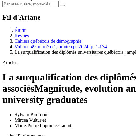
Fil d'Ariane
Érudit
Revues
Cahiers québécois de démographie
Volume 49, numéro 1, printemps 2024, p. 1-134
La surqualification des diplômés universitaires québécois : amp
Articles
La surqualification des diplômés
associés
Magnitude, evolution an
university graduates
Sylvain Bourdon
,
Mircea Vultur
et
Marie-Pierre Lapointe-Garant
…plus d’informations