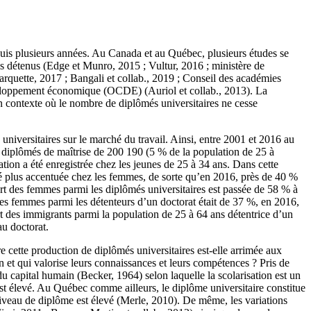
depuis plusieurs années. Au Canada et au Québec, plusieurs études se
lois détenus (Edge et Munro, 2015 ; Vultur, 2016 ; ministère de
quette, 2017 ; Bangali et collab., 2019 ; Conseil des académies
éveloppement économique (OCDE) (Auriol et collab., 2013). La
un contexte où le nombre de diplômés universitaires ne cesse
niversitaires sur le marché du travail. Ainsi, entre 2001 et 2016 au
 diplômés de maîtrise de 200 190 (5 % de la population de 25 à
ation a été enregistrée chez les jeunes de 25 à 34 ans. Dans cette
té plus accentuée chez les femmes, de sorte qu’en 2016, près de 40 %
t des femmes parmi les diplômés universitaires est passée de 58 % à
 des femmes parmi les détenteurs d’un doctorat était de 37 %, en 2016,
rt des immigrants parmi la population de 25 à 64 ans détentrice d’un
au doctorat.
e cette production de diplômés universitaires est-elle arrimée aux
n et qui valorise leurs connaissances et leurs compétences ? Pris de
u capital humain (Becker, 1964) selon laquelle la scolarisation est un
 est élevé. Au Québec comme ailleurs, le diplôme universitaire constitue
 niveau de diplôme est élevé (Merle, 2010). De même, les variations