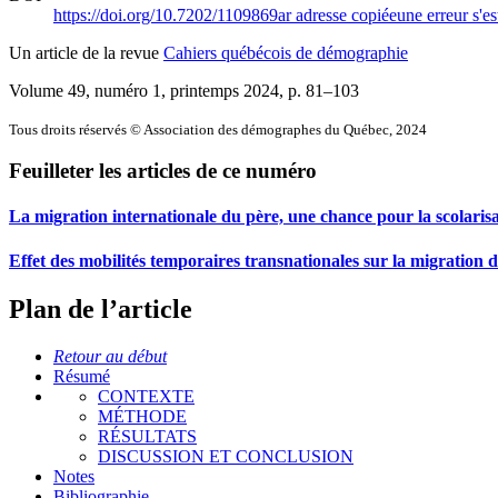
https://doi.org/10.7202/1109869ar
adresse copiée
une erreur s'es
Un article de la revue
Cahiers québécois de démographie
Volume 49, numéro 1, printemps 2024
, p. 81–103
Tous droits réservés © Association des démographes du Québec, 2024
Feuilleter les articles de ce numéro
La migration internationale du père, une chance pour la scolaris
Effet des mobilités temporaires transnationales sur la migration 
Plan de l’article
Retour au début
Résumé
CONTEXTE
MÉTHODE
RÉSULTATS
DISCUSSION ET CONCLUSION
Notes
Bibliographie