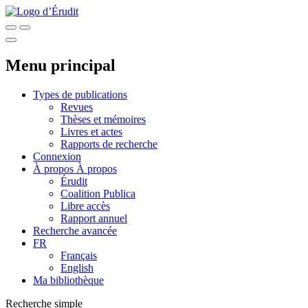
Menu principal
Types de publications
Revues
Thèses et mémoires
Livres et actes
Rapports de recherche
Connexion
À propos
À propos
Érudit
Coalition Publica
Libre accès
Rapport annuel
Recherche avancée
FR
Français
English
Ma bibliothèque
Recherche simple