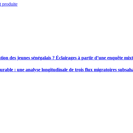
t produite
ation des jeunes sénégalais ? Éclairages à partir d’une enquête mi
durable : une analyse longitudinale de trois flux migratoires subsah