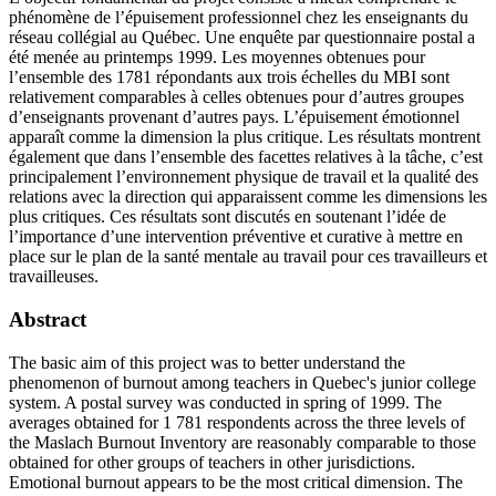
phénomène de l’épuisement professionnel chez les enseignants du
réseau collégial au Québec. Une enquête par questionnaire postal a
été menée au printemps 1999. Les moyennes obtenues pour
l’ensemble des 1781 répondants aux trois échelles du MBI sont
relativement comparables à celles obtenues pour d’autres groupes
d’enseignants provenant d’autres pays. L’épuisement émotionnel
apparaît comme la dimension la plus critique. Les résultats montrent
également que dans l’ensemble des facettes relatives à la tâche, c’est
principalement l’environnement physique de travail et la qualité des
relations avec la direction qui apparaissent comme les dimensions les
plus critiques. Ces résultats sont discutés en soutenant l’idée de
l’importance d’une intervention préventive et curative à mettre en
place sur le plan de la santé mentale au travail pour ces travailleurs et
travailleuses.
Abstract
The basic aim of this project was to better understand the
phenomenon of burnout among teachers in Quebec's junior college
system. A postal survey was conducted in spring of 1999. The
averages obtained for 1 781 respondents across the three levels of
the Maslach Burnout Inventory are reasonably comparable to those
obtained for other groups of teachers in other jurisdictions.
Emotional burnout appears to be the most critical dimension. The