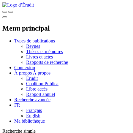
Menu principal
Types de publications
Revues
Thèses et mémoires
Livres et actes
Rapports de recherche
Connexion
À propos
À propos
Érudit
Coalition Publica
Libre accès
Rapport annuel
Recherche avancée
FR
Français
English
Ma bibliothèque
Recherche simple