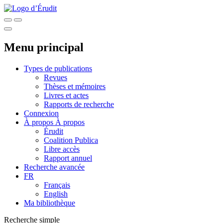
Menu principal
Types de publications
Revues
Thèses et mémoires
Livres et actes
Rapports de recherche
Connexion
À propos
À propos
Érudit
Coalition Publica
Libre accès
Rapport annuel
Recherche avancée
FR
Français
English
Ma bibliothèque
Recherche simple