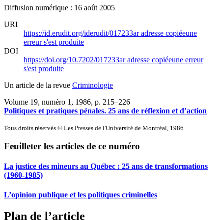
Diffusion numérique : 16 août 2005
URI
https://id.erudit.org/iderudit/017233ar
adresse copiée
une
erreur s'est produite
DOI
https://doi.org/10.7202/017233ar
adresse copiée
une erreur
s'est produite
Un article de la revue
Criminologie
Volume 19, numéro 1, 1986
, p. 215–226
Politiques et pratiques pénales. 25 ans de réflexion et d’action
Tous droits réservés © Les Presses de l'Université de Montréal, 1986
Feuilleter les articles de ce numéro
La justice des mineurs au Québec : 25 ans de transformations
(1960-1985)
L’opinion publique et les politiques criminelles
Plan de l’article