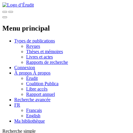
Menu principal
Types de publications
Revues
Thèses et mémoires
Livres et actes
Rapports de recherche
Connexion
À propos
À propos
Érudit
Coalition Publica
Libre accès
Rapport annuel
Recherche avancée
FR
Français
English
Ma bibliothèque
Recherche simple