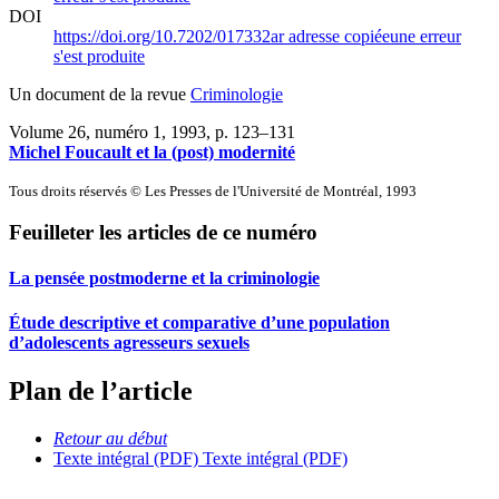
DOI
https://doi.org/10.7202/017332ar
adresse copiée
une erreur
s'est produite
Un document de la revue
Criminologie
Volume 26, numéro 1, 1993
, p. 123–131
Michel Foucault et la (post) modernité
Tous droits réservés © Les Presses de l'Université de Montréal, 1993
Feuilleter les articles de ce numéro
La pensée postmoderne et la criminologie
Étude descriptive et comparative d’une population
d’adolescents agresseurs sexuels
Plan de l’article
Retour au début
Texte intégral (PDF)
Texte intégral (PDF)