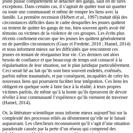
jeune puisse complètement se détacher des gangs, sauf en de rares
exceptions. Dans certains cas, il s’agirait de quitter tout un quartier
ou toute une communauté et même de rompre les liens avec la
famille. La première recension (Hébert
et al
., 1997) traitait déjà des
circonstances difficiles dans le cadre desquelles les jeunes quittent
ou tentent de quitter les gangs de rue, bien souvent après avoir été
témoins ou victimes de la violence de ces groupes. Les écrits plus
récents confirment encore que les jeunes les quittent généralement
en de pareilles circonstances (Guay et Fredette, 2010 ; Hamel, 2014)
et nous informent mieux sur les difficultés que rencontrent ces
jeunes en tentant de réorganiser leur vie. Ces derniers ont alors
besoin de confiance et que beaucoup de temps soit consacré à la
régularisation de leur situation, sur le plan juridique particulièrement.
Ceci serait lié au fait qu’ils sont bien souvent endettés, exténués,
parfois même traumatisés, et par conséquent, incapables de créer les
nouveaux liens qui pourraient faciliter leur intégration. Ces liens les
obligent en quelque sorte à faire face à la réalité, à leurs propres
victimes parfois, de même qu’à la honte qu’ils éprouvent de devoir
révéler à leur communauté l’expérience qu’ils viennent de traverser
(Hamel, 2014).
Or, la littérature scientifique nous informe mieux aujourd’hui sur la
complexité des processus reliés au désistement qu’elle ne le faisait
auparavant. Les chercheurs reconnaissent qu’il s’agit d’une situation
paradoxale causée par la perte d’un réseau qui comprend des