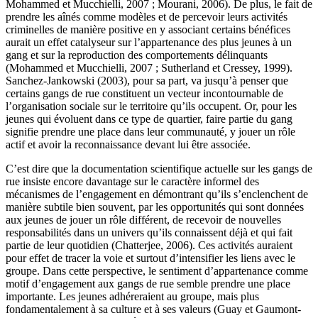
Mohammed et Mucchielli, 2007 ; Mourani, 2006). De plus, le fait de
prendre les aînés comme modèles et de percevoir leurs activités
criminelles de manière positive en y associant certains bénéfices
aurait un effet catalyseur sur l’appartenance des plus jeunes à un
gang et sur la reproduction des comportements délinquants
(Mohammed et Mucchielli, 2007 ; Sutherland et Cressey, 1999).
Sanchez-Jankowski (2003), pour sa part, va jusqu’à penser que
certains gangs de rue constituent un vecteur incontournable de
l’organisation sociale sur le territoire qu’ils occupent. Or, pour les
jeunes qui évoluent dans ce type de quartier, faire partie du gang
signifie prendre une place dans leur communauté, y jouer un rôle
actif et avoir la reconnaissance devant lui être associée.
C’est dire que la documentation scientifique actuelle sur les gangs de
rue insiste encore davantage sur le caractère informel des
mécanismes de l’engagement en démontrant qu’ils s’enclenchent de
manière subtile bien souvent, par les opportunités qui sont données
aux jeunes de jouer un rôle différent, de recevoir de nouvelles
responsabilités dans un univers qu’ils connaissent déjà et qui fait
partie de leur quotidien (Chatterjee, 2006). Ces activités auraient
pour effet de tracer la voie et surtout d’intensifier les liens avec le
groupe. Dans cette perspective, le sentiment d’appartenance comme
motif d’engagement aux gangs de rue semble prendre une place
importante. Les jeunes adhéreraient au groupe, mais plus
fondamentalement à sa culture et à ses valeurs (Guay et Gaumont-