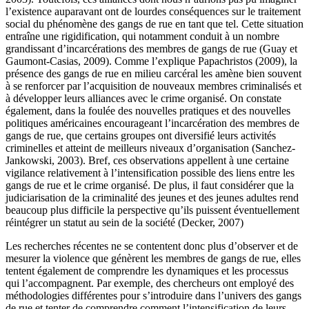
l’existence auparavant ont de lourdes conséquences sur le traitement
social du phénomène des gangs de rue en tant que tel. Cette situation
entraîne une rigidification, qui notamment conduit à un nombre
grandissant d’incarcérations des membres de gangs de rue (Guay et
Gaumont-Casias, 2009). Comme l’explique Papachristos (2009), la
présence des gangs de rue en milieu carcéral les amène bien souvent
à se renforcer par l’acquisition de nouveaux membres criminalisés et
à développer leurs alliances avec le crime organisé. On constate
également, dans la foulée des nouvelles pratiques et des nouvelles
politiques américaines encourageant l’incarcération des membres de
gangs de rue, que certains groupes ont diversifié leurs activités
criminelles et atteint de meilleurs niveaux d’organisation (Sanchez-
Jankowski, 2003). Bref, ces observations appellent à une certaine
vigilance relativement à l’intensification possible des liens entre les
gangs de rue et le crime organisé. De plus, il faut considérer que la
judiciarisation de la criminalité des jeunes et des jeunes adultes rend
beaucoup plus difficile la perspective qu’ils puissent éventuellement
réintégrer un statut au sein de la société (Decker, 2007)
Les recherches récentes ne se contentent donc plus d’observer et de
mesurer la violence que génèrent les membres de gangs de rue, elles
tentent également de comprendre les dynamiques et les processus
qui l’accompagnent. Par exemple, des chercheurs ont employé des
méthodologies différentes pour s’introduire dans l’univers des gangs
de rue et tenter de comprendre comment l’intensification de leurs