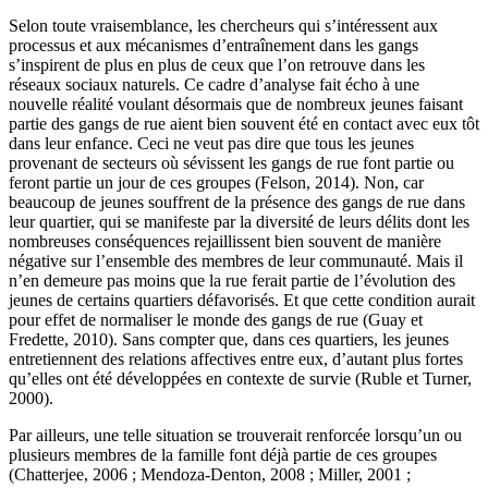
Selon toute vraisemblance, les chercheurs qui s’intéressent aux
processus et aux mécanismes d’entraînement dans les gangs
s’inspirent de plus en plus de ceux que l’on retrouve dans les
réseaux sociaux naturels. Ce cadre d’analyse fait écho à une
nouvelle réalité voulant désormais que de nombreux jeunes faisant
partie des gangs de rue aient bien souvent été en contact avec eux tôt
dans leur enfance. Ceci ne veut pas dire que tous les jeunes
provenant de secteurs où sévissent les gangs de rue font partie ou
feront partie un jour de ces groupes (Felson, 2014). Non, car
beaucoup de jeunes souffrent de la présence des gangs de rue dans
leur quartier, qui se manifeste par la diversité de leurs délits dont les
nombreuses conséquences rejaillissent bien souvent de manière
négative sur l’ensemble des membres de leur communauté. Mais il
n’en demeure pas moins que la rue ferait partie de l’évolution des
jeunes de certains quartiers défavorisés. Et que cette condition aurait
pour effet de normaliser le monde des gangs de rue (Guay et
Fredette, 2010). Sans compter que, dans ces quartiers, les jeunes
entretiennent des relations affectives entre eux, d’autant plus fortes
qu’elles ont été développées en contexte de survie (Ruble et Turner,
2000).
Par ailleurs, une telle situation se trouverait renforcée lorsqu’un ou
plusieurs membres de la famille font déjà partie de ces groupes
(Chatterjee, 2006 ; Mendoza-Denton, 2008 ; Miller, 2001 ;