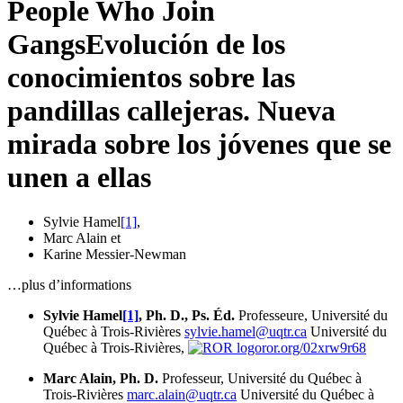
People Who Join
Gangs
Evolución de los
conocimientos sobre las
pandillas callejeras. Nueva
mirada sobre los jóvenes que se
unen a ellas
Sylvie Hamel
[1]
,
Marc Alain
et
Karine Messier-Newman
…plus d’informations
Sylvie Hamel
[1]
, Ph. D., Ps. Éd.
Professeure, Université du
Québec à Trois-Rivières
sylvie.hamel@uqtr.ca
Université du
Québec à Trois-Rivières,
ror.org/02xrw9r68
Marc Alain, Ph. D.
Professeur, Université du Québec à
Trois-Rivières
marc.alain@uqtr.ca
Université du Québec à