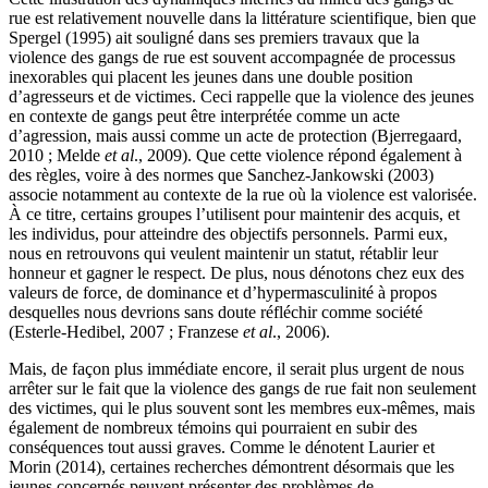
rue est relativement nouvelle dans la littérature scientifique, bien que
Spergel (1995) ait souligné dans ses premiers travaux que la
violence des gangs de rue est souvent accompagnée de processus
inexorables qui placent les jeunes dans une double position
d’agresseurs et de victimes. Ceci rappelle que la violence des jeunes
en contexte de gangs peut être interprétée comme un acte
d’agression, mais aussi comme un acte de protection (Bjerregaard,
2010 ; Melde
et al
., 2009). Que cette violence répond également à
des règles, voire à des normes que Sanchez-Jankowski (2003)
associe notamment au contexte de la rue où la violence est valorisée.
À ce titre, certains groupes l’utilisent pour maintenir des acquis, et
les individus, pour atteindre des objectifs personnels. Parmi eux,
nous en retrouvons qui veulent maintenir un statut, rétablir leur
honneur et gagner le respect. De plus, nous dénotons chez eux des
valeurs de force, de dominance et d’hypermasculinité à propos
desquelles nous devrions sans doute réfléchir comme société
(Esterle-Hedibel, 2007 ; Franzese
et al
., 2006).
Mais, de façon plus immédiate encore, il serait plus urgent de nous
arrêter sur le fait que la violence des gangs de rue fait non seulement
des victimes, qui le plus souvent sont les membres eux-mêmes, mais
également de nombreux témoins qui pourraient en subir des
conséquences tout aussi graves. Comme le dénotent Laurier et
Morin (2014), certaines recherches démontrent désormais que les
jeunes concernés peuvent présenter des problèmes de