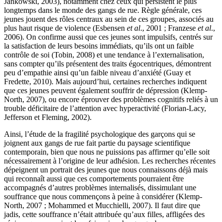
Jankowski, 2003), notamment chez ceux qui persistent le plus
longtemps dans le monde des gangs de rue. Règle générale, ces
jeunes jouent des rôles centraux au sein de ces groupes, associés au
plus haut risque de violence (Esbensen
et al
., 2001 ; Franzese
et al
.,
2006). On confirme aussi que ces jeunes sont impulsifs, centrés sur
la satisfaction de leurs besoins immédiats, qu’ils ont un faible
contrôle de soi (Tobin, 2008) et une tendance à l’externalisation,
sans compter qu’ils présentent des traits égocentriques, démontrent
peu d’empathie ainsi qu’un faible niveau d’anxiété (Guay et
Fredette, 2010). Mais aujourd’hui, certaines recherches indiquent
que ces jeunes peuvent également souffrir de dépression (Klemp-
North, 2007), ou encore éprouver des problèmes cognitifs reliés à un
trouble déficitaire de l’attention avec hyperactivité (Florian-Lacy,
Jefferson et Fleming, 2002).
Ainsi, l’étude de la fragilité psychologique des garçons qui se
joignent aux gangs de rue fait partie du paysage scientifique
contemporain, bien que nous ne puissions pas affirmer qu’elle soit
nécessairement à l’origine de leur adhésion. Les recherches récentes
dépeignent un portrait des jeunes que nous connaissons déjà mais
qui reconnaît aussi que ces comportements pourraient être
accompagnés d’autres problèmes internalisés, dissimulant une
souffrance que nous commençons à peine à considérer (Klemp-
North, 2007 ; Mohammed et Mucchielli, 2007). Il faut dire que
jadis, cette souffrance n’était attribuée qu’aux filles, affligées des