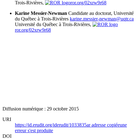
Trois-Rivières,
ror.org/02xrw9r68
Karine Messier-Newman
Candidate au doctorat, Université
du Québec à Trois-Rivières
karine.messier-newman@uqtr.ca
Université du Québec à Trois-Rivières,
ror.org/02xrw9r68
Diffusion numérique : 29 octobre 2015
URI
https://id.erudit.org/iderudit/1033835ar
adresse copiée
une
erreur s'est produite
DOI