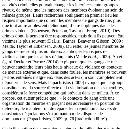
activités criminelles pouvait changer les interfaces entre groupes
rivaux, de même que les rapports des membres évoluant au sein de
mêmes groupes. Leurs recherches soulignent en premier lieu les
risques importants que courent les membres de gangs de rue, plus
que tout autre adolescent délinquant, d’être impliqués dans des
crimes violents (Esbensen, Peterson, Taylor et Freng, 2010). Des
crimes dont ils peuvent être responsables, mais dont ils peuvent être
victimes le plus souvent (DeLisi, Barnes, Beaver et Gibson, 2009 ;
Melde, Taylor et Esbensen, 2009). Du reste, les jeunes membres de
gangs de rue sont plus nombreux à anticiper les risques de
victimisation que les autres délinquants (Melde
et al
., 2009). À cet
égard Decker et Pyrooz (2014) expliquent que les gangs de rue
peuvent atteindre leurs plus hauts niveaux de violence en contexte
de menace externe et que, dans cette foulée, les membres se trouvent
parfois entraînés malgré eux dans des actes qui sont complètement
dépourvus de sens. Mais Papachristos (2009) évoque que le groupe
constitue aussi la source directe de la victimisation de ses membres,
considérant la forte compétition qui prévaut dans ce milieu. À ce
propos, cet auteur précise que : « le contexte de gang crée une
organisation du meurtre en plaçant des adversaires en position de
défendre, de maintenir ou de réparer leur réputation à travers de
constantes négociations s’exprimant par des disputes de
dominance » (Papachristos, 2009, p. 76 [traduction libre]).
Cette illustration des dynamiques internes du milieu des gangs de