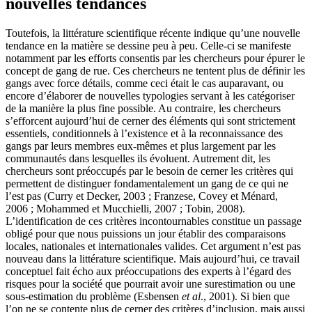
nouvelles tendances
Toutefois, la littérature scientifique récente indique qu’une nouvelle
tendance en la matière se dessine peu à peu. Celle-ci se manifeste
notamment par les efforts consentis par les chercheurs pour épurer le
concept de gang de rue. Ces chercheurs ne tentent plus de définir les
gangs avec force détails, comme ceci était le cas auparavant, ou
encore d’élaborer de nouvelles typologies servant à les catégoriser
de la manière la plus fine possible. Au contraire, les chercheurs
s’efforcent aujourd’hui de cerner des éléments qui sont strictement
essentiels, conditionnels à l’existence et à la reconnaissance des
gangs par leurs membres eux-mêmes et plus largement par les
communautés dans lesquelles ils évoluent. Autrement dit, les
chercheurs sont préoccupés par le besoin de cerner les critères qui
permettent de distinguer fondamentalement un gang de ce qui ne
l’est pas (Curry et Decker, 2003 ; Franzese, Covey et Ménard,
2006 ; Mohammed et Mucchielli, 2007 ; Tobin, 2008).
L’identification de ces critères incontournables constitue un passage
obligé pour que nous puissions un jour établir des comparaisons
locales, nationales et internationales valides. Cet argument n’est pas
nouveau dans la littérature scientifique. Mais aujourd’hui, ce travail
conceptuel fait écho aux préoccupations des experts à l’égard des
risques pour la société que pourrait avoir une surestimation ou une
sous-estimation du problème (Esbensen
et al
., 2001). Si bien que
l’on ne se contente plus de cerner des critères d’inclusion, mais aussi