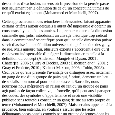
des critères d’exclusion, au sens où la précision de la pensée passe
non seulement par la définition de ce qu’un concept inclut mais de
ce qu’il exclut également (Mohammed et Mucchielli, 2007).
Cette approche aurait des retombées intéressantes, faisant apparaître
certains critères autour desquels il aurait été impossible d’obtenir un
consensus il y a quelques années. Le premier concerne la dimension
criminelle qui, jadis, introduisait un clivage théorique trop radical
dans la communauté scientifique pour qu’une telle dimension puisse
servir d’assise à une définition universelle du phénomène des gangs
de rue. Mais aujourd’hui, plusieurs experts s’accordent à dire qu’il
est devenu indispensable d’intégrer la dimension criminelle à la
définition du concept (Anderson, Mangels et Dyson, 2001 ;
Chatterjee, 2006 ; Curry et Decker, 2003 ; Esbensen
et al
., 2001 ;
Guay et Fredette, 2010 ; Klein et Maxson, 2006 ; Tobin, 2008).
Ceci parce qu’elle présente l’avantage de distinguer assez nettement
un gang de rue d’un groupe de pairs qui, à priori, demeure un lieu
de socialisation normal pour tout adolescent. Sans elle, nous
pourrions nous méprendre en raison du fait qu’un groupe de pairs
agit parfois de façon collective, informelle, qu’il peut aussi partager
des codes, des symboles d’appartenance et avoir une visibilité
publique sans toutefois constituer un gang de rue au sens propre du
terme (Mohammed et Mucchielli, 2007). Mais certains appellent à la
prudence, bien entendu, en voulant s’assurer que les actes
délinquants occasionnels commis par un groupe de jeunes dont les