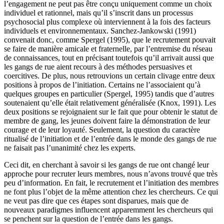
l’engagement ne peut pas être conçu uniquement comme un choix
individuel et rationnel, mais qu’il s’inscrit dans un processus
psychosocial plus complexe où interviennent à la fois des facteurs
individuels et environnementaux. Sanchez-Jankowski (1991)
convenait donc, comme Spergel (1995), que le recrutement pouvait
se faire de manière amicale et fraternelle, par l’entremise du réseau
de connaissances, tout en précisant toutefois qu’il arrivait aussi que
les gangs de rue aient recours à des méthodes persuasives et
coercitives. De plus, nous retrouvions un certain clivage entre deux
positions à propos de l’initiation. Certains ne l’associaient qu’à
quelques groupes en particulier (Spergel, 1995) tandis que d’autres
soutenaient qu’elle était relativement généralisée (Knox, 1991). Les
deux positions se rejoignaient sur le fait que pour obtenir le statut de
membre de gang, les jeunes doivent faire la démonstration de leur
courage et de leur loyauté. Seulement, la question du caractère
ritualisé de l’initiation et de l’entrée dans le monde des gangs de rue
ne faisait pas l’unanimité chez les experts.
Ceci dit, en cherchant à savoir si les gangs de rue ont changé leur
approche pour recruter leurs membres, nous n’avons trouvé que très
peu d’information. En fait, le recrutement et l’initiation des membres
ne font plus l’objet de la même attention chez les chercheurs. Ce qui
ne veut pas dire que ces étapes sont disparues, mais que de
nouveaux paradigmes influencent apparemment les chercheurs qui
se penchent sur la question de l’entrée dans les gangs.