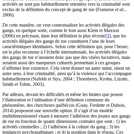
activités ne sont pas habituellement orientées vers la criminalité sont
exclus de la définition du concept de gang de rue (Franzese
et al
.,
2006).
De cette manière, on veut contextualiser les activités illégales des
gangs, en quelque sorte, comme le font aussi Klein et Maxson
(2006) en précisant, dans leur définition la plus récente
[3]
, que les
activités illégales des gangs de rue constituent l’une de leurs
caractéristiques identitaires. Selon cette définition qui, pour l’heure,
est la plus reconnue à l’échelle internationale, les activités illégales
des gangs de rue n’auraient donc pas que des visées lucratives, mais
seraient aussi des marqueurs culturels permettant à ces groupes
d’affirmer leur existence. Cela vient donner un autre statut, sinon un
autre sens, à leur criminalité, ainsi qu’à la violence qui l’accompagne
habituellement (Nafekh et Stys, 2004 ; Thornberry, Krohn, Lizotte,
Smith et Tobin, 2003).
Par ailleurs, devant les difficultés et même les limites que posent
l’élaboration et l’utilisation d’une définition commune du
phénomène, des chercheurs québécois (Guay, Fredette et Dubois,
2014) proposent une nouvelle option. Il s’agit d’un modèle
multidimensionnel visant à mesurer l’adhésion des jeunes aux gangs
de rue en fonction de quatre dimensions centrales que sont : 1) les
activités criminelles ; 2) l’adhésion à la culture du gang ; 3) les
tendances psychopathiques ; et 4) la position dans le réseau. Ces