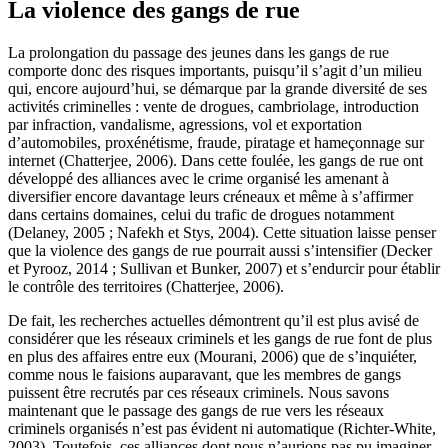
La violence des gangs de rue
La prolongation du passage des jeunes dans les gangs de rue
comporte donc des risques importants, puisqu’il s’agit d’un milieu
qui, encore aujourd’hui, se démarque par la grande diversité de ses
activités criminelles : vente de drogues, cambriolage, introduction
par infraction, vandalisme, agressions, vol et exportation
d’automobiles, proxénétisme, fraude, piratage et hameçonnage sur
internet (Chatterjee, 2006). Dans cette foulée, les gangs de rue ont
développé des alliances avec le crime organisé les amenant à
diversifier encore davantage leurs créneaux et même à s’affirmer
dans certains domaines, celui du trafic de drogues notamment
(Delaney, 2005 ; Nafekh et Stys, 2004). Cette situation laisse penser
que la violence des gangs de rue pourrait aussi s’intensifier (Decker
et Pyrooz, 2014 ; Sullivan et Bunker, 2007) et s’endurcir pour établir
le contrôle des territoires (Chatterjee, 2006).
De fait, les recherches actuelles démontrent qu’il est plus avisé de
considérer que les réseaux criminels et les gangs de rue font de plus
en plus des affaires entre eux (Mourani, 2006) que de s’inquiéter,
comme nous le faisions auparavant, que les membres de gangs
puissent être recrutés par ces réseaux criminels. Nous savons
maintenant que le passage des gangs de rue vers les réseaux
criminels organisés n’est pas évident ni automatique (Richter-White,
2003). Toutefois, ces alliances dont nous n’aurions pas pu imaginer