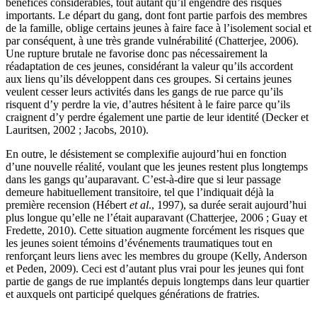
bénéfices considérables, tout autant qu’il engendre des risques
importants. Le départ du gang, dont font partie parfois des membres
de la famille, oblige certains jeunes à faire face à l’isolement social et
par conséquent, à une très grande vulnérabilité (Chatterjee, 2006).
Une rupture brutale ne favorise donc pas nécessairement la
réadaptation de ces jeunes, considérant la valeur qu’ils accordent
aux liens qu’ils développent dans ces groupes. Si certains jeunes
veulent cesser leurs activités dans les gangs de rue parce qu’ils
risquent d’y perdre la vie, d’autres hésitent à le faire parce qu’ils
craignent d’y perdre également une partie de leur identité (Decker et
Lauritsen, 2002 ; Jacobs, 2010).
En outre, le désistement se complexifie aujourd’hui en fonction
d’une nouvelle réalité, voulant que les jeunes restent plus longtemps
dans les gangs qu’auparavant. C’est-à-dire que si leur passage
demeure habituellement transitoire, tel que l’indiquait déjà la
première recension (Hébert
et al
., 1997), sa durée serait aujourd’hui
plus longue qu’elle ne l’était auparavant (Chatterjee, 2006 ; Guay et
Fredette, 2010). Cette situation augmente forcément les risques que
les jeunes soient témoins d’événements traumatiques tout en
renforçant leurs liens avec les membres du groupe (Kelly, Anderson
et Peden, 2009). Ceci est d’autant plus vrai pour les jeunes qui font
partie de gangs de rue implantés depuis longtemps dans leur quartier
et auxquels ont participé quelques générations de fratries.