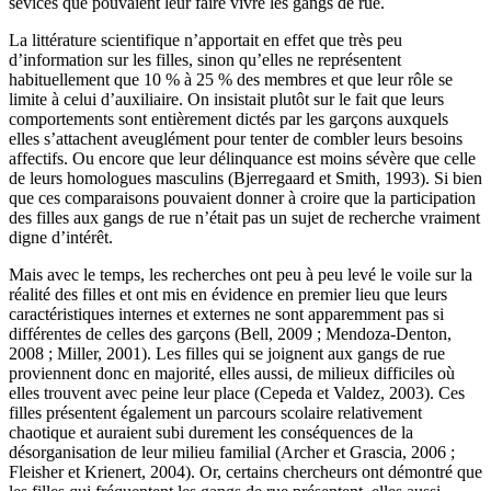
sévices que pouvaient leur faire vivre les gangs de rue.
La littérature scientifique n’apportait en effet que très peu
d’information sur les filles, sinon qu’elles ne représentent
habituellement que 10 % à 25 % des membres et que leur rôle se
limite à celui d’auxiliaire. On insistait plutôt sur le fait que leurs
comportements sont entièrement dictés par les garçons auxquels
elles s’attachent aveuglément pour tenter de combler leurs besoins
affectifs. Ou encore que leur délinquance est moins sévère que celle
de leurs homologues masculins (Bjerregaard et Smith, 1993). Si bien
que ces comparaisons pouvaient donner à croire que la participation
des filles aux gangs de rue n’était pas un sujet de recherche vraiment
digne d’intérêt.
Mais avec le temps, les recherches ont peu à peu levé le voile sur la
réalité des filles et ont mis en évidence en premier lieu que leurs
caractéristiques internes et externes ne sont apparemment pas si
différentes de celles des garçons (Bell, 2009 ; Mendoza-Denton,
2008 ; Miller, 2001). Les filles qui se joignent aux gangs de rue
proviennent donc en majorité, elles aussi, de milieux difficiles où
elles trouvent avec peine leur place (Cepeda et Valdez, 2003). Ces
filles présentent également un parcours scolaire relativement
chaotique et auraient subi durement les conséquences de la
désorganisation de leur milieu familial (Archer et Grascia, 2006 ;
Fleisher et Krienert, 2004). Or, certains chercheurs ont démontré que