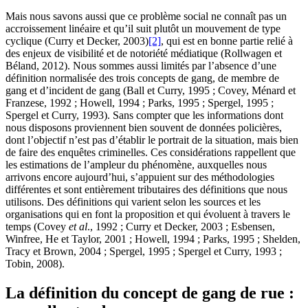
Mais nous savons aussi que ce problème social ne connaît pas un
accroissement linéaire et qu’il suit plutôt un mouvement de type
cyclique (Curry et Decker, 2003)
[2]
, qui est en bonne partie relié à
des enjeux de visibilité et de notoriété médiatique (Rollwagen et
Béland, 2012). Nous sommes aussi limités par l’absence d’une
définition normalisée des trois concepts de gang, de membre de
gang et d’incident de gang (Ball et Curry, 1995 ; Covey, Ménard et
Franzese, 1992 ; Howell, 1994 ; Parks, 1995 ; Spergel, 1995 ;
Spergel et Curry, 1993). Sans compter que les informations dont
nous disposons proviennent bien souvent de données policières,
dont l’objectif n’est pas d’établir le portrait de la situation, mais bien
de faire des enquêtes criminelles. Ces considérations rappellent que
les estimations de l’ampleur du phénomène, auxquelles nous
arrivons encore aujourd’hui, s’appuient sur des méthodologies
différentes et sont entièrement tributaires des définitions que nous
utilisons. Des définitions qui varient selon les sources et les
organisations qui en font la proposition et qui évoluent à travers le
temps (Covey
et al
., 1992 ; Curry et Decker, 2003 ; Esbensen,
Winfree, He et Taylor, 2001 ; Howell, 1994 ; Parks, 1995 ; Shelden,
Tracy et Brown, 2004 ; Spergel, 1995 ; Spergel et Curry, 1993 ;
Tobin, 2008).
La définition du concept de gang de rue :