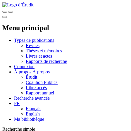
Menu principal
Types de publications
Revues
Thèses et mémoires
Livres et actes
Rapports de recherche
Connexion
À propos
À propos
Érudit
Coalition Publica
Libre accès
Rapport annuel
Recherche avancée
FR
Français
English
Ma bibliothèque
Recherche simple