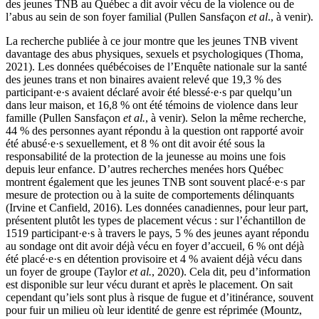
des jeunes TNB au Québec a dit avoir vécu de la violence ou de
l’abus au sein de son foyer familial (Pullen Sansfaçon
et al
., à venir).
La recherche publiée à ce jour montre que les jeunes TNB vivent
davantage des abus physiques, sexuels et psychologiques (Thoma,
2021). Les données québécoises de l’Enquête nationale sur la santé
des jeunes trans et non binaires avaient relevé que 19,3 % des
participant·e·s avaient déclaré avoir été blessé·e·s par quelqu’un
dans leur maison, et 16,8 % ont été témoins de violence dans leur
famille (Pullen Sansfaçon
et al.
, à venir). Selon la même recherche,
44 % des personnes ayant répondu à la question ont rapporté avoir
été abusé·e·s sexuellement, et 8 % ont dit avoir été sous la
responsabilité de la protection de la jeunesse au moins une fois
depuis leur enfance. D’autres recherches menées hors Québec
montrent également que les jeunes TNB sont souvent placé·e·s par
mesure de protection ou à la suite de comportements délinquants
(Irvine et Canfield, 2016). Les données canadiennes, pour leur part,
présentent plutôt les types de placement vécus : sur l’échantillon de
1519 participant·e·s à travers le pays, 5 % des jeunes ayant répondu
au sondage ont dit avoir déjà vécu en foyer d’accueil, 6 % ont déjà
été placé·e·s en détention provisoire et 4 % avaient déjà vécu dans
un foyer de groupe (Taylor
et al.
, 2020). Cela dit, peu d’information
est disponible sur leur vécu durant et après le placement. On sait
cependant qu’iels sont plus à risque de fugue et d’itinérance, souvent
pour fuir un milieu où leur identité de genre est réprimée (Mountz,