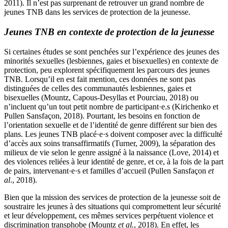
2011). Il n’est pas surprenant de retrouver un grand nombre de
jeunes TNB dans les services de protection de la jeunesse.
Jeunes TNB en contexte de protection de la jeunesse
Si certaines études se sont penchées sur l’expérience des jeunes des
minorités sexuelles (lesbiennes, gaies et bisexuelles) en contexte de
protection, peu explorent spécifiquement les parcours des jeunes
TNB. Lorsqu’il en est fait mention, ces données ne sont pas
distinguées de celles des communautés lesbiennes, gaies et
bisexuelles (Mountz, Capous-Desyllas et Pourciau, 2018) ou
n’incluent qu’un tout petit nombre de participant·e.s (Kirichenko et
Pullen Sansfaçon, 2018). Pourtant, les besoins en fonction de
l’orientation sexuelle et de l’identité de genre différent sur bien des
plans. Les jeunes TNB placé·e·s doivent composer avec la difficulté
d’accès aux soins transaffirmatifs (Turner, 2009), la séparation des
milieux de vie selon le genre assigné à la naissance (Love, 2014) et
des violences reliées à leur identité de genre, et ce, à la fois de la part
de pairs, intervenant·e·s et familles d’accueil (Pullen Sansfaçon
et
al
., 2018).
Bien que la mission des services de protection de la jeunesse soit de
soustraire les jeunes à des situations qui compromettent leur sécurité
et leur développement, ces mêmes services perpétuent violence et
discrimination transphobe (Mountz
et al.
, 2018). En effet, les