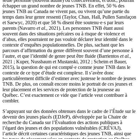
seule personne (souvent adulte) ou collectivement, et donc, pourrait
échapper un grand nombre de jeunes TNB. En effet, 50 % des
jeunes TNB au Canada ne vivent pas, ou vivent qu’une partie du
temps dans leur genre ressenti (Taylor, Chan, Hall, Pullen Sansfaçon
et Saewyc, 2020) et que 58 % disent être soutenu·e·s par leurs
parents (Navarro
et al
., 2021). Les personnes TNB étant aussi
souvent dans des situations précaires ou à risque de violence et
d’abus, elles pourraient ne pas vouloir déclarer leur identité dans le
contexte d’enquêtes populationnelles. De plus, sachant que les
parcours d’affirmation du genre diffèrent souvent d’une personne à
l’autre, et que l’identité de genre peut être fluide (Barrientos
et al.
,
2021 ; Kuper, Nussbaum et Mustanski, 2012 ; Scheim et Bauer,
2015), la question de qui est compté·e comme jeune TNB dans le
contexte de ce type d’étude est complexe. Il s’avère donc
particulièrement difficile d’estimer avec justesse le nombre de jeunes
TNB. De plus, on connaît encore moins le portrait de ces jeunes et
leur placement et les services de protection de la jeunesse au
Québec. C’est exactement ce vide que l’article veut contribuer à
combler.
S’appuyant sur des données obtenues dans le cadre de l’Étude sur le
devenir des jeunes placés (EDJeP), développée par la Chaire de
recherche du Canada sur l’Évaluation des actions publiques à
l’égard des jeunes et des populations vulnérables (CRÉVAJ),
l’article décrit certaines caractéristiques des jeunes TNB, ainsi que