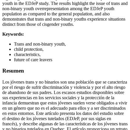
youth in the EDJeP study. The results highlight the issue of trans and
non-binary youth overrepresentation among the EDJeP youth
population as compared to the general population, and also
demonstrates that trans and non-binary youths experience situations
distinct from those of cisgender youths.
Keywords:
Trans and non-binary youth,
child protection,
characteristics,
future of care leavers
Resumen
Los jóvenes trans y no binarios son una población que se caracteriza
por el riesgo de sufrir discriminación y violencia y por el alto riesgo
de abandono de sus padres. Los escasos estudios disponibles sobre
sus experiencias en los servicios sociales y la protección de la
infancia demuestran que estos jóvenes suelen verse obligados a vivir
en un género que no es el adecuado para ellos y a ser discriminados
en estos entornos. Este artículo presenta los datos del estudio sobre
el destino de los jóvenes tutelados (EDJeP, por sus siglas en
francés), y describe algunas de las características de los jóvenes trans
y no binarios tutelados en Quebec. El artículo proporciona un retrato