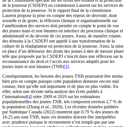
de la Commission spéciale sur les droits des enfants et la protection
de la jeunesse (CSDEPJ) ou commission Laurent sur les services de
protection de la jeunesse. Si le rapport final de la commission
Laurent propose la prise en compte des enjeux de diversité, dont
sexuelle et de genre, la réflexion clinique et organisationnelle sur
l’amélioration des services doit prendre en compte le point de vue
des jeunes trans et non binaires en interface du processus clinique et
administratif et du devenir de ces jeunes. Aussi, de manière criante,
des témoins à la CSDEPJ ont appelé à une transformation de la
culture de la réadaptation en protection de la jeunesse. Ainsi, la mise
en place d’un défenseur des droits des jeunes à titre de mesure phare
telle que proposée par la CSDEPJ s’inscrit dans une réflexion sur la
reconnaissance du droit et l’accès aux services adaptés pour les
jeunes trans et non binaires (TNB)
[3]
.
Conséquemment, les besoins des jeunes TNB pourraient être moins
bien pris en compte puisque cette population demeure encore mal
connue, bien qu’elle soit importante et de plus en plus visible. En
effet, selon une récente méta-analyse des écrits publiés à
l’international
[4]
entre 2009 et 2019 sur les estimations
populationnelles des jeunes TNB, iels composent environ 2,7 % de
la population (Zhang
et al.
, 2020). Les récentes données publiées
par Statistique Canada (2022) montrent que 0,79 % des jeunes de
16-25 ans sont TNB, mais ces données doivent être interprétées
avec prudence puisque le recensement n’est rempli que par une