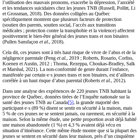
l’utilisation des mauvais pronoms, exacerbe la dépression, l’anxiété
et les tendances suicidaires chez les jeunes TNB (Russell, Pollitt, Li
et Grossman, 2018). Des données colligées au Québec
spécifiquement montrent que plusieurs facteurs de protection
(soutien des parents, soutien social, l’accès aux transitions
médicales ; protection contre la transphobie et la violence) affectent
positivement le bien-être général des jeunes trans et non binaires
(Pullen Sansfaçon
et al
., 2018).
Cela dit, ces jeunes sont à très haut risque de vivre de l’abus et de la
négligence parentale (Peng
et al.
, 2019 ; Roberts, Rosario, Corliss,
Koenen et Austin, 2012 ; Thoma, Rezeppa, Choukas-Bradley, Salk
et Marshal, 2021). La non-conformité de genre durant l’enfance,
manifestée par certain·e·s jeunes trans et non binaires, est d’ailleurs
corrélée à un haut risque d’abus parental (Roberts
et al
., 2012).
Dans une analyse des expériences de 220 jeunes TNB habitant la
province de Québec, données tirées de l’Enquête nationale sur la
santé des jeunes TNB au Canada
[5]
, la grande majorité des
participant·e·s (89 %) disent se sentir en sécurité à la maison, mais
5 % de ces jeunes ne se sentent jamais, ou rarement, en sécurité à la
maison. Selon la même étude, une petite proportion avait déjà habité
une maison abandonnée (1 %) et 4,3 % avaient déjà vécu en
situation d’itinérance. Cette même étude montre que si la plupart des
jeunes se sentent en sécurité dans leur maison, près d’un cinquième