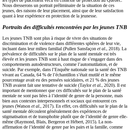
les types de placement vécu en contexte de protection au Québec.
Nous dresserons un portrait préliminaire de la situation de ces
jeunes, des raisons de leur placement, ainsi que de leur satisfaction
quant à leur expérience en protection de la jeunesse.
Portraits des difficultés rencontrées par les jeunes TNB
Les jeunes TNB sont plus à risque de vivre des situations de
discrimination et de violence dans différentes sphères de leur vie,
incluant dans leur milieu familial (Pullen Sansfaçon
et al
., 2018). La
prévalence de difficultés sur le plan de la santé mentale est très
élevée et les jeunes TNB sont à haut risque de s’engager dans des
comportements autodestructeurs, comme l’automutilation, et de
suicide. Par exemple, dans l’Enquête nationale sur la santé des TNB
vivant au Canada, 64 % de l’échantillon s’était mutilé et le même
pourcentage avait eu des pensées suicidaires, et 21 % des jeunes
TNB avaient fait une tentative de suicide (Taylor
et al.
, 2020). Il est
important de mentionner que ces difficultés sur le plan de la santé
mentale ne sont pas liées à l’identité de genre de la personne, mais
bien aux contextes interpersonnels et sociaux qui entourent ces
jeunes (Watson
et al.
, 2017). En effet, ces difficultés sur le plan de la
santé mentale découlent généralement des expériences de
stigmatisation et de transphobie plutôt que de l’identité de genre elle-
même (Raymond, Blais, Bergeron et Hébert, 2015). La non-
affirmation de l’identité de genre par les pairs et la famille, comme