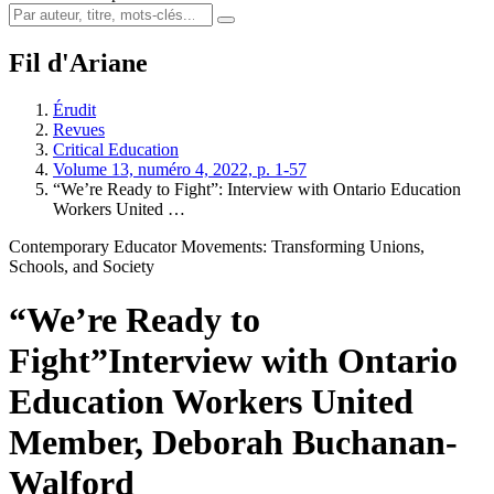
Fil d'Ariane
Érudit
Revues
Critical Education
Volume 13, numéro 4, 2022, p. 1-57
“We’re Ready to Fight”: Interview with Ontario Education
Workers United …
Contemporary Educator Movements: Transforming Unions,
Schools, and Society
“We’re Ready to
Fight”
Interview with Ontario
Education Workers United
Member, Deborah Buchanan-
Walford