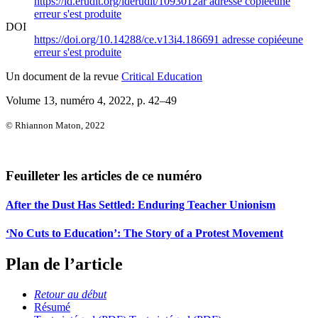
https://id.erudit.org/iderudit/1093012ar
adresse copiée
une
erreur s'est produite
DOI
https://doi.org/10.14288/ce.v13i4.186691
adresse copiée
une
erreur s'est produite
Un document de la revue
Critical Education
Volume 13, numéro 4, 2022
, p. 42–49
© Rhiannon Maton, 2022
Feuilleter les articles de ce numéro
After the Dust Has Settled: Enduring Teacher Unionism
‘No Cuts to Education’: The Story of a Protest Movement
Plan de l’article
Retour au début
Résumé