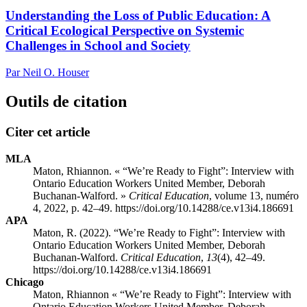
Understanding the Loss of Public Education: A
Critical Ecological Perspective on Systemic
Challenges in School and Society
Par Neil O. Houser
Outils de citation
Citer cet article
MLA
Maton, Rhiannon. « “We’re Ready to Fight”: Interview with
Ontario Education Workers United Member, Deborah
Buchanan-Walford. »
Critical Education
, volume 13, numéro
4, 2022, p. 42–49. https://doi.org/10.14288/ce.v13i4.186691
APA
Maton, R. (2022). “We’re Ready to Fight”: Interview with
Ontario Education Workers United Member, Deborah
Buchanan-Walford.
Critical Education
,
13
(4), 42–49.
https://doi.org/10.14288/ce.v13i4.186691
Chicago
Maton, Rhiannon « “We’re Ready to Fight”: Interview with
Ontario Education Workers United Member, Deborah