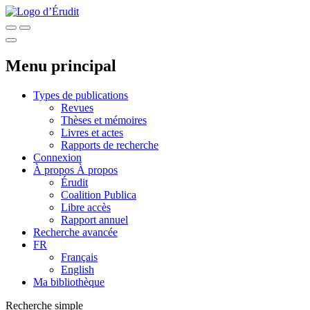
Menu principal
Types de publications
Revues
Thèses et mémoires
Livres et actes
Rapports de recherche
Connexion
À propos
À propos
Érudit
Coalition Publica
Libre accès
Rapport annuel
Recherche avancée
FR
Français
English
Ma bibliothèque
Recherche simple