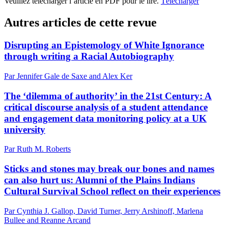
Veuillez télécharger l’article en PDF pour le lire.
Télécharger
Autres articles de cette revue
Disrupting an Epistemology of White Ignorance
through writing a Racial Autobiography
Par Jennifer Gale de Saxe and Alex Ker
The ‘dilemma of authority’ in the 21st Century: A
critical discourse analysis of a student attendance
and engagement data monitoring policy at a UK
university
Par Ruth M. Roberts
Sticks and stones may break our bones and names
can also hurt us: Alumni of the Plains Indians
Cultural Survival School reflect on their experiences
Par Cynthia J. Gallop, David Turner, Jerry Arshinoff, Marlena
Bullee and Reanne Arcand