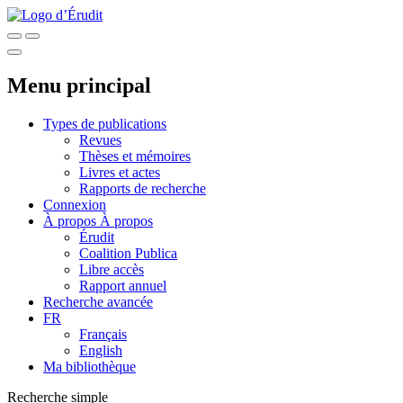
Menu principal
Types de publications
Revues
Thèses et mémoires
Livres et actes
Rapports de recherche
Connexion
À propos
À propos
Érudit
Coalition Publica
Libre accès
Rapport annuel
Recherche avancée
FR
Français
English
Ma bibliothèque
Recherche simple