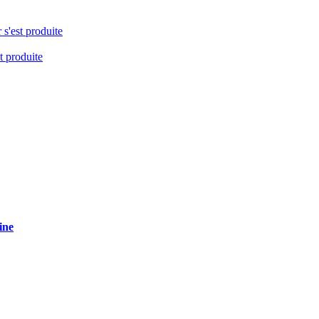
 s'est produite
t produite
ine