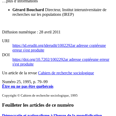
…plus d’informations
Gérard Bouchard
Directeur, Institut interuniversitaire de
recherches sur les populations (IREP)
Diffusion numérique : 28 avril 2011
URI
https://id.erudit.org/iderudit/1002292ar
adresse copiée
une
erreur s'est produite
DOI
https://doi.org/10.7202/1002292ar
adresse copiée
une erreur
s'est produite
Un article de la revue
Cahiers de recherche sociologique
Numéro 25, 1995
, p. 79–99
Être ou ne pas être québécois
Copyright © Cahiers de recherche sociologique, 1995
Feuilleter les articles de ce numéro
Démocratie et nationalisme à l’heure de la mondialisation