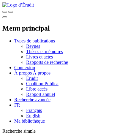
Menu principal
Types de publications
Revues
Thèses et mémoires
Livres et actes
Rapports de recherche
Connexion
À propos
À propos
Érudit
Coalition Publica
Libre accès
Rapport annuel
Recherche avancée
FR
Français
English
Ma bibliothèque
Recherche simple