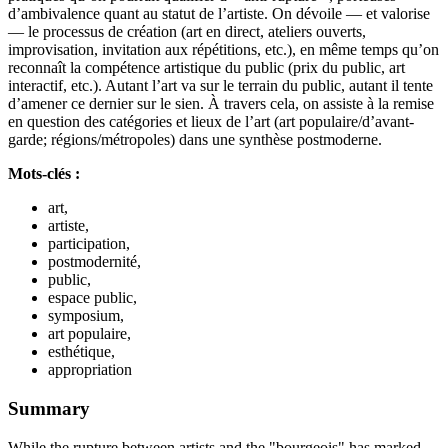
d’ambivalence quant au statut de l’artiste. On dévoile — et valorise
— le processus de création (art en direct, ateliers ouverts,
improvisation, invitation aux répétitions, etc.), en même temps qu’on
reconnaît la compétence artistique du public (prix du public, art
interactif, etc.). Autant l’art va sur le terrain du public, autant il tente
d’amener ce dernier sur le sien. À travers cela, on assiste à la remise
en question des catégories et lieux de l’art (art populaire/d’avant-
garde; régions/métropoles) dans une synthèse postmoderne.
Mots-clés :
art,
artiste,
participation,
postmodernité,
public,
espace public,
symposium,
art populaire,
esthétique,
appropriation
Summary
While the rupture between artists and the "bourgeois" has marked