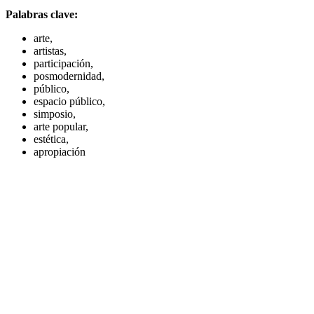
Palabras clave:
arte,
artistas,
participación,
posmodernidad,
público,
espacio público,
simposio,
arte popular,
estética,
apropiación