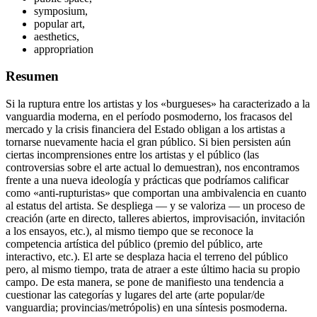
symposium,
popular art,
aesthetics,
appropriation
Resumen
Si la ruptura entre los artistas y los «burgueses» ha caracterizado a la
vanguardia moderna, en el período posmoderno, los fracasos del
mercado y la crisis financiera del Estado obligan a los artistas a
tornarse nuevamente hacia el gran público. Si bien persisten aún
ciertas incomprensiones entre los artistas y el público (las
controversias sobre el arte actual lo demuestran), nos encontramos
frente a una nueva ideología y prácticas que podríamos calificar
como «anti-rupturistas» que comportan una ambivalencia en cuanto
al estatus del artista. Se despliega — y se valoriza — un proceso de
creación (arte en directo, talleres abiertos, improvisación, invitación
a los ensayos, etc.), al mismo tiempo que se reconoce la
competencia artística del público (premio del público, arte
interactivo, etc.). El arte se desplaza hacia el terreno del público
pero, al mismo tiempo, trata de atraer a este último hacia su propio
campo. De esta manera, se pone de manifiesto una tendencia a
cuestionar las categorías y lugares del arte (arte popular/de
vanguardia; provincias/metrópolis) en una síntesis posmoderna.