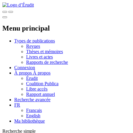
Menu principal
Types de publications
Revues
Thèses et mémoires
Livres et actes
Rapports de recherche
Connexion
À propos
À propos
Érudit
Coalition Publica
Libre accès
Rapport annuel
Recherche avancée
FR
Français
English
Ma bibliothèque
Recherche simple