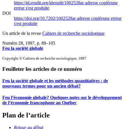
https://id.erudit.org/iderudit/1002528ar
adresse copiée
une
erreur s'est produite
DOI
https://doi.org/10.7202/1002528ar
adresse copiée
une erreur
s'est produite
Un article de la revue
Cahiers de recherche sociologique
Numéro 28, 1997
, p. 89–105
Feu la société globale
Copyright © Cahiers de recherche sociologique, 1997
Feuilleter les articles de ce numéro
Feu la société globale et les méthodes quantitatives : de
nouveaux termes pour un ancien débat?
Feu l’économie globale? Quelques notes sur le développement
de l’économie francophone au Québec
Plan de l’article
Retour au début