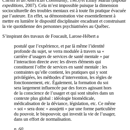
Clients in an American Community
, 1985) et Emily Martin (
Bipolar
expeditions
, 2007). Cela m’est impossible puisque la dimension
socioculturelle des troubles mentaux est à toute fin pratique évacuée
par l’auteure. En effet, sa démonstration vise essentiellement à
mettre en lumière le dispositif disciplinaire encadrant et construisant
la vie quotidienne des personnes psychiatrisées au Québec.
S’inspirant des travaux de Foucault, Larose-Hébert a
postulé que l’expérience, et par là même l’identité
profonde du sujet, se verra modulée à travers sa «
carrière d’usagers de services de santé mentale » par
l’interaction directe avec les divers éléments qui
constituent l’offre de services en santé mentale : les
contraintes qu’elle contient, les pratiques qui y sont
privilégiées, les méthodes d’intervention, les règles de
fonctionnement, etc. Également, la formation du soi
sera largement influencée par des forces agissant hors
de la conscience de l’usager et qui sont situées dans un
contexte plus global : idéologie biomédicale,
médicalisation de la déviance, législation, etc. Ce même
« soi » sera donc « assujetti » par une forme particulière
du pouvoir, le biopouvoir, qui investit la vie de l’usager,
dans un effort de normalisation.
p. 60