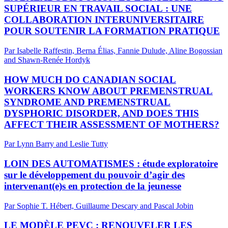
SUPÉRIEUR EN TRAVAIL SOCIAL : UNE
COLLABORATION INTERUNIVERSITAIRE
POUR SOUTENIR LA FORMATION PRATIQUE
Par Isabelle Raffestin, Berna Élias, Fannie Dulude, Aline Bogossian
and Shawn-Renée Hordyk
HOW MUCH DO CANADIAN SOCIAL
WORKERS KNOW ABOUT PREMENSTRUAL
SYNDROME AND PREMENSTRUAL
DYSPHORIC DISORDER, AND DOES THIS
AFFECT THEIR ASSESSMENT OF MOTHERS?
Par Lynn Barry and Leslie Tutty
LOIN DES AUTOMATISMES : étude exploratoire
sur le développement du pouvoir d’agir des
intervenant(e)s en protection de la jeunesse
Par Sophie T. Hébert, Guillaume Descary and Pascal Jobin
LE MODÈLE PEVC : RENOUVELER LES