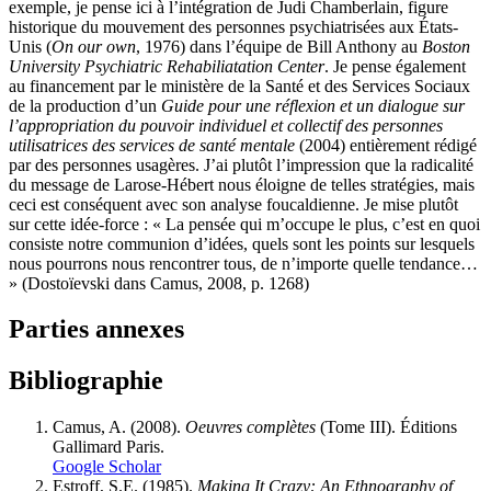
exemple, je pense ici à l’intégration de Judi Chamberlain, figure
historique du mouvement des personnes psychiatrisées aux États-
Unis (
On our own
, 1976) dans l’équipe de Bill Anthony au
Boston
University Psychiatric Rehabiliatation Center
. Je pense également
au financement par le ministère de la Santé et des Services Sociaux
de la production d’un
Guide pour une réflexion et un dialogue sur
l’appropriation du pouvoir individuel et collectif des personnes
utilisatrices des services de santé mentale
(2004) entièrement rédigé
par des personnes usagères. J’ai plutôt l’impression que la radicalité
du message de Larose-Hébert nous éloigne de telles stratégies, mais
ceci est conséquent avec son analyse foucaldienne. Je mise plutôt
sur cette idée-force : « La pensée qui m’occupe le plus, c’est en quoi
consiste notre communion d’idées, quels sont les points sur lesquels
nous pourrons nous rencontrer tous, de n’importe quelle tendance…
» (Dostoïevski dans Camus, 2008, p. 1268)
Parties annexes
Bibliographie
Camus, A. (2008).
Oeuvres complètes
(Tome III). Éditions
Gallimard Paris.
Google Scholar
Estroff, S.E. (1985).
Making It Crazy: An Ethnography of