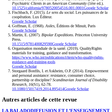
Psychiatric Clients in an American Community
(1ère ed.).
10.1525/california/9780520054516.001.0001
Google Scholar
Fischbach, F. (2015).
Le sens du social
. Les puissances de la
coopération. Lux Éditeur.
Google Scholar
Goffman, E. (1968).
Asiles
, Éditions de Minuit, Paris
Google Scholar
Martin, E. (2007).
Bipolar Expeditions
. Princeton University
Press.
10.1515/9781400829590
Google Scholar
Organisation mondiale de la santé. (2019). QualityRights
materials for training, guidance and transformation.
https://www.who.int/publications/i/item/who-qualityrights-
guidance-and-training-tools
Google Scholar
Storgaard Bonfils, I. et Askheim, O.P. (2014). Empowerment
and personal assistance: resistance, consumer choice,
partnership or discipline?
Scandinavian Journal of Disability
Research, 16
(S1), 62-78.
10.1080/15017419.2014.895414
Google Scholar
Autres articles de cette revue
LA BALADODIFFUSION ET L’ENSEIGNEMENT