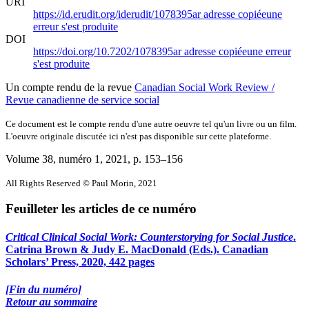
URI
https://id.erudit.org/iderudit/1078395ar
adresse copiée
une
erreur s'est produite
DOI
https://doi.org/10.7202/1078395ar
adresse copiée
une erreur
s'est produite
Un compte rendu de la revue
Canadian Social Work Review /
Revue canadienne de service social
Ce document est le compte rendu d'une autre oeuvre tel qu'un livre ou un film.
L'oeuvre originale discutée ici n'est pas disponible sur cette plateforme.
Volume 38, numéro 1, 2021
, p. 153–156
All Rights Reserved © Paul Morin, 2021
Feuilleter les articles de ce numéro
Critical Clinical Social Work: Counterstorying for Social Justice
.
Catrina Brown & Judy E. MacDonald (Eds.). Canadian
Scholars’ Press, 2020, 442 pages
[Fin du numéro]
Retour au sommaire