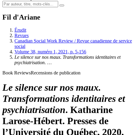
Fil d'Ariane
Érudit
Revues
Canadian Social Work Review / Revue canadienne de service
social
Volume 38, numéro 1, 2021, p. 5-156
Le silence sur nos maux. Transformations identitaires et
psychiatrisation
. …
Book Reviews
Recensions de publication
Le silence sur nos maux.
Transformations identitaires et
psychiatrisation
. Katharine
Larose-Hébert. Presses de
l’Université du Québec, 2020,