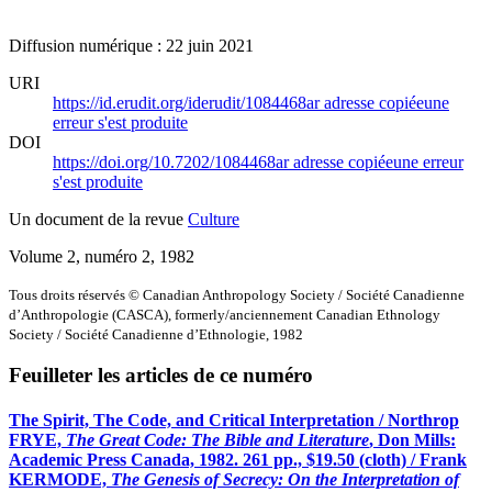
Diffusion numérique : 22 juin 2021
URI
https://id.erudit.org/iderudit/1084468ar
adresse copiée
une
erreur s'est produite
DOI
https://doi.org/10.7202/1084468ar
adresse copiée
une erreur
s'est produite
Un document de la revue
Culture
Volume 2, numéro 2, 1982
Tous droits réservés © Canadian Anthropology Society / Société Canadienne
d’Anthropologie (CASCA), formerly/anciennement Canadian Ethnology
Society / Société Canadienne d’Ethnologie, 1982
Feuilleter les articles de ce numéro
The Spirit, The Code, and Critical Interpretation / Northrop
FRYE,
The Great Code: The Bible and Literature
, Don Mills:
Academic Press Canada, 1982. 261 pp., $19.50 (cloth) / Frank
KERMODE,
The Genesis of Secrecy: On the Interpretation of