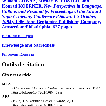
William COWAN, Michael K. FOSTER, and
Konrad KOERNER,
New Perspectives in Language,
Culture, and Personality: Proceedings of the Edward
Sapir Centenary Conference (Ottawa, 1-3 October,
1984)
. 1986 John Benjamins Publishing Company,
Amsterdam/Philadelphia, 627 pages
Par Robin Ridington
Knowledge and Sacredness
Par Jérôme Rousseau
Outils de citation
Citer cet article
MLA
« Couverture / Cover. »
Culture
, volume 2, numéro 2, 1982.
https://doi.org/10.7202/1084468ar
APA
(1982). Couverture / Cover.
Culture
,
2
(2).
https://doi.org/10.7202/1084468ar