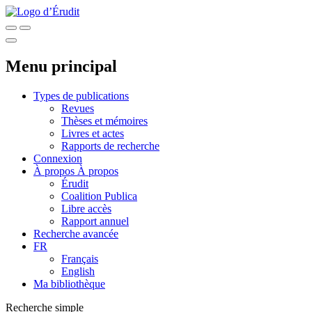
Menu principal
Types de publications
Revues
Thèses et mémoires
Livres et actes
Rapports de recherche
Connexion
À propos
À propos
Érudit
Coalition Publica
Libre accès
Rapport annuel
Recherche avancée
FR
Français
English
Ma bibliothèque
Recherche simple