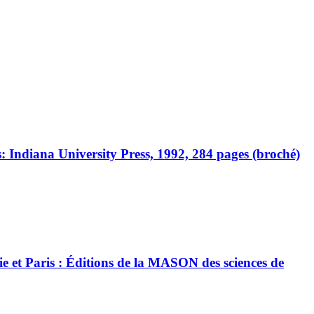
: Indiana University Press, 1992, 284 pages (broché)
gie et Paris : Éditions de la MASON des sciences de