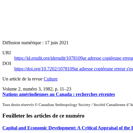
Diffusion numérique : 17 juin 2021
URI
https://id.erudit.org/iderudit/1078109ar
adresse copiée
une erreur
DOI
https://doi.org/10.7202/1078109ar
adresse copiée
une erreur s'es
Un article de la revue
Culture
Volume 2, numéro 3, 1982
, p. 11–23
Nations amérindiennes au Canada : recherches récentes
Tous droits réservés © Canadian Anthropology Society / Société Canadienne d’
Feuilleter les articles de ce numéro
Capital and Economic Development: A Critical Appraisal of the