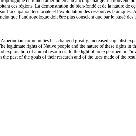
nthropologique en milieu amérindien a beaucoup changé. La nouvelle pou
bitant ces régions. La démonstration du bien-fondé et de la nature de ces
sur l’occupation territoriale et l’exploitation des ressources fauniques.
ut que l’anthropologue doit être plus conscient que par le passé des buts
h in Amerindian communities has changed greatly. Increased capitalist ex
. The legitimate rights of Native people and the nature of these rights in
and exploitation of animal resources. In the light of an experiment in “
he past of the goals of their research and of the uses made of the resul