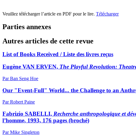
Veuillez télécharger l’article en PDF pour le lire.
Télécharger
Parties annexes
Autres articles de cette revue
List of Books Received / Liste des livres reçus
Eugène VAN ERVEN,
The Playful Revolution: Theatr
Par Ban Seng Hoe
Our "Event-Full" World... the Challenge to an Anthr
Par Robert Paine
Fabrizio SABELLI,
Recherche anthropologique et dé
l’homme, 1993, 176 pages (broché)
Par Mike Singleton