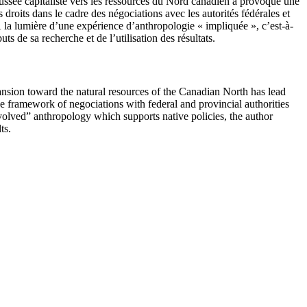
ssée capitaliste vers les ressources du Nord canadien a provoqué une
 droits dans le cadre des négociations avec les autorités fédérales et
 À la lumière d’une expérience d’anthropologie « impliquée », c’est-à-
 de sa recherche et de l’utilisation des résultats.
pansion toward the natural resources of the Canadian North has lead
 the framework of negociations with federal and provincial authorities
involved” anthropology which supports native policies, the author
ts.