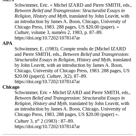
Schwimmer, Eric. « Michel IZARD and Pierre SMITH, eds.,
Between Belief and Transgression: Structuralist Essays in
Religion, History and Myth
, translated by John Leavitt, with
an introduction by James A. Boon, Chicago, University of
Chicago Press, 1983. 288 pages, US $20.00 (paper). »
Culture
, volume 3, numéro 2, 1983, p. 87–89.
https://doi.org/10.7202/1078147ar
APA
Schwimmer, E. (1983). Compte rendu de [Michel IZARD
and Pierre SMITH, eds.,
Between Belief and Transgression:
Structuralist Essays in Religion, History and Myth
, translated
by John Leavitt, with an introduction by James A. Boon,
Chicago, University of Chicago Press, 1983. 288 pages, US
$20.00 (paper)].
Culture
,
3
(2), 87–89.
https://doi.org/10.7202/1078147ar
Chicago
Schwimmer, Eric « Michel IZARD and Pierre SMITH, eds.,
Between Belief and Transgression: Structuralist Essays in
Religion, History and Myth
, translated by John Leavitt, with
an introduction by James A. Boon, Chicago, University of
Chicago Press, 1983. 288 pages, US $20.00 (paper) ».
o
Culture
3, n
2 (1983) : 87–89.
https://doi.org/10.7202/1078147ar