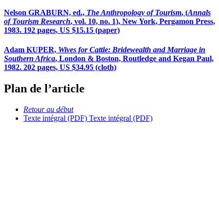
Nelson GRABURN, ed.,
The Anthropology of Tourism
, (
Annals
of Tourism Research
, vol. 10, no. 1), New York, Pergamon Press,
1983. 192 pages, US $15.15 (paper)
Adam KUPER,
Wives for Cattle: Bridewealth and Marriage in
Southern Africa
, London & Boston, Routledge and Kegan Paul,
1982. 202 pages, US $34.95 (cloth)
Plan de l’article
Retour au début
Texte intégral (PDF)
Texte intégral (PDF)