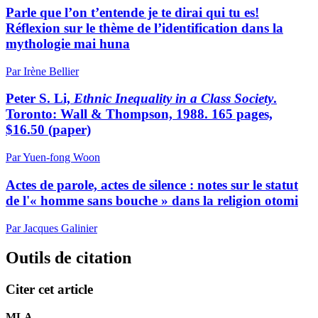
Parle que l’on t’entende je te dirai qui tu es!
Réflexion sur le thème de l’identification dans la
mythologie mai huna
Par Irène Bellier
Peter S. Li,
Ethnic Inequality in a Class Society
.
Toronto: Wall & Thompson, 1988. 165 pages,
$16.50 (paper)
Par Yuen-fong Woon
Actes de parole, actes de silence : notes sur le statut
de l'« homme sans bouche » dans la religion otomi
Par Jacques Galinier
Outils de citation
Citer cet article
MLA