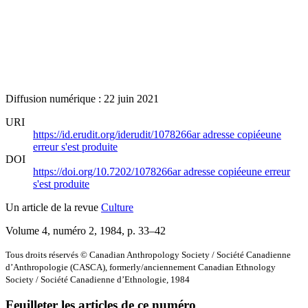
Diffusion numérique : 22 juin 2021
URI
https://id.erudit.org/iderudit/1078266ar
adresse copiée
une
erreur s'est produite
DOI
https://doi.org/10.7202/1078266ar
adresse copiée
une erreur
s'est produite
Un article de la revue
Culture
Volume 4, numéro 2, 1984
, p. 33–42
Tous droits réservés © Canadian Anthropology Society / Société Canadienne
d’Anthropologie (CASCA), formerly/anciennement Canadian Ethnology
Society / Société Canadienne d’Ethnologie, 1984
Feuilleter les articles de ce numéro