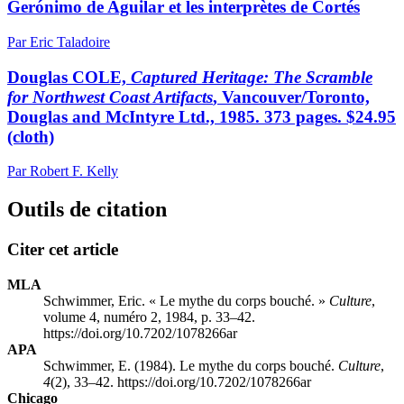
Gerónimo de Aguilar et les interprètes de Cortés
Par Eric Taladoire
Douglas COLE,
Captured Heritage: The Scramble
for Northwest Coast Artifacts
, Vancouver/Toronto,
Douglas and McIntyre Ltd., 1985. 373 pages. $24.95
(cloth)
Par Robert F. Kelly
Outils de citation
Citer cet article
MLA
Schwimmer, Eric. « Le mythe du corps bouché. »
Culture
,
volume 4, numéro 2, 1984, p. 33–42.
https://doi.org/10.7202/1078266ar
APA
Schwimmer, E. (1984). Le mythe du corps bouché.
Culture
,
4
(2), 33–42. https://doi.org/10.7202/1078266ar
Chicago