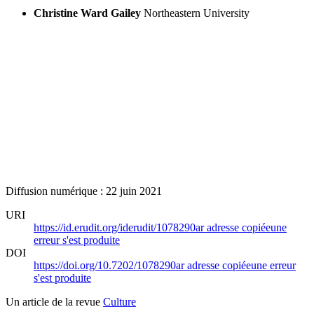
Christine Ward Gailey
Northeastern University
Diffusion numérique : 22 juin 2021
URI
https://id.erudit.org/iderudit/1078290ar
adresse copiée
une
erreur s'est produite
DOI
https://doi.org/10.7202/1078290ar
adresse copiée
une erreur
s'est produite
Un article de la revue
Culture