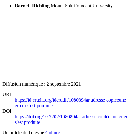
Barnett Richling
Mount Saint Vincent University
Diffusion numérique : 2 septembre 2021
URI
https://id.erudit.org/iderudit/1080894ar
adresse copiée
une
erreur s'est produite
DOI
https://doi.org/10.7202/1080894ar
adresse copiée
une erreur
s'est produite
Un article de la revue
Culture