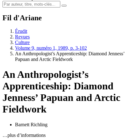
Fil d'Ariane
Érudit
Revues
Culture
Volume 9, numéro 1, 1989, p. 3-102
An Anthropologist’s Apprenticeship: Diamond Jenness’
Papuan and Arctic Fieldwork
An Anthropologist’s
Apprenticeship: Diamond
Jenness’ Papuan and Arctic
Fieldwork
Barnett Richling
…plus d’informations