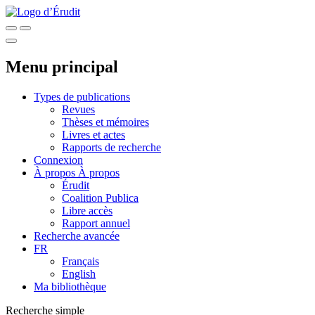
Menu principal
Types de publications
Revues
Thèses et mémoires
Livres et actes
Rapports de recherche
Connexion
À propos
À propos
Érudit
Coalition Publica
Libre accès
Rapport annuel
Recherche avancée
FR
Français
English
Ma bibliothèque
Recherche simple