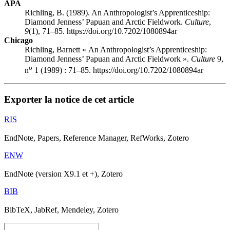
APA
Richling, B. (1989). An Anthropologist’s Apprenticeship:
Diamond Jenness’ Papuan and Arctic Fieldwork.
Culture
,
9
(1), 71–85. https://doi.org/10.7202/1080894ar
Chicago
Richling, Barnett « An Anthropologist’s Apprenticeship:
Diamond Jenness’ Papuan and Arctic Fieldwork ».
Culture
9,
o
n
1 (1989) : 71–85. https://doi.org/10.7202/1080894ar
Exporter la notice de cet article
RIS
EndNote, Papers, Reference Manager, RefWorks, Zotero
ENW
EndNote (version X9.1 et +), Zotero
BIB
BibTeX, JabRef, Mendeley, Zotero