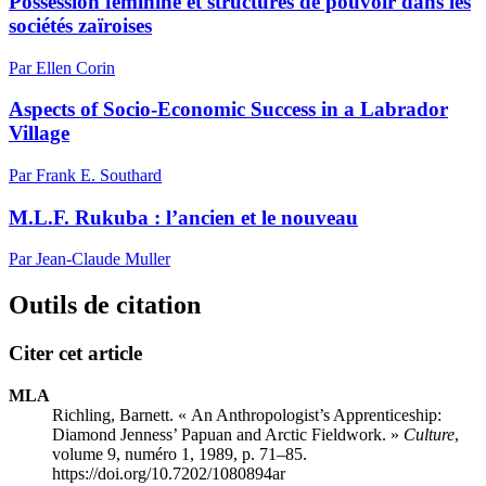
Possession féminine et structures de pouvoir dans les
sociétés zaïroises
Par Ellen Corin
Aspects of Socio-Economic Success in a Labrador
Village
Par Frank E. Southard
M.L.F. Rukuba : l’ancien et le nouveau
Par Jean-Claude Muller
Outils de citation
Citer cet article
MLA
Richling, Barnett. « An Anthropologist’s Apprenticeship:
Diamond Jenness’ Papuan and Arctic Fieldwork. »
Culture
,
volume 9, numéro 1, 1989, p. 71–85.
https://doi.org/10.7202/1080894ar