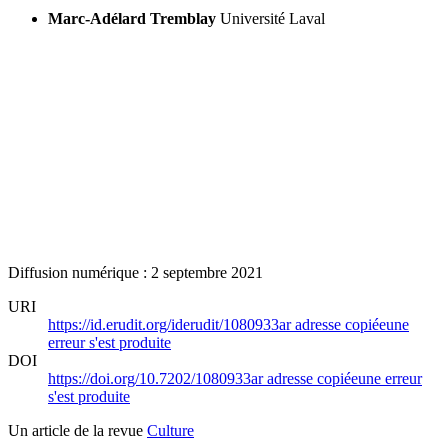
Marc-Adélard Tremblay
Université Laval
Diffusion numérique : 2 septembre 2021
URI
https://id.erudit.org/iderudit/1080933ar
adresse copiée
une
erreur s'est produite
DOI
https://doi.org/10.7202/1080933ar
adresse copiée
une erreur
s'est produite
Un article de la revue
Culture