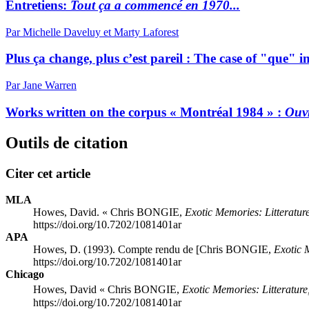
Entretiens:
Tout ça a commencé en 1970...
Par Michelle Daveluy et Marty Laforest
Plus ça change, plus c’est pareil : The case of "que" 
Par Jane Warren
Works written on the corpus « Montréal 1984 » :
Ouvr
Outils de citation
Citer cet article
MLA
Howes, David. « Chris BONGIE,
Exotic Memories: Litterature
https://doi.org/10.7202/1081401ar
APA
Howes, D. (1993). Compte rendu de [Chris BONGIE,
Exotic M
https://doi.org/10.7202/1081401ar
Chicago
Howes, David « Chris BONGIE,
Exotic Memories: Litterature
https://doi.org/10.7202/1081401ar