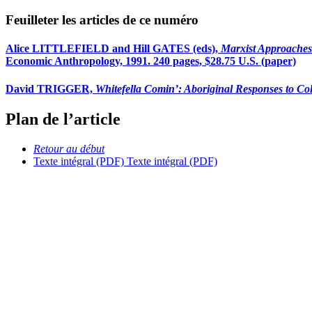
Feuilleter les articles de ce numéro
Alice LITTLEFIELD and Hill GATES (eds),
Marxist Approaches
Economic Anthropology, 1991. 240 pages, $28.75 U.S. (paper)
David TRIGGER,
Whitefella Comin’: Aboriginal Responses to Col
Plan de l’article
Retour au début
Texte intégral (PDF)
Texte intégral (PDF)