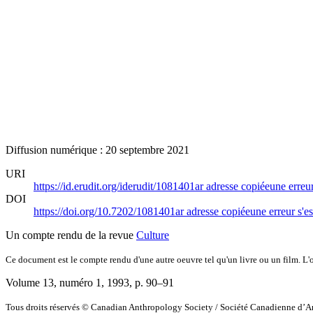
Diffusion numérique : 20 septembre 2021
URI
https://id.erudit.org/iderudit/1081401ar
adresse copiée
une erreur
DOI
https://doi.org/10.7202/1081401ar
adresse copiée
une erreur s'es
Un compte rendu de la revue
Culture
Ce document est le compte rendu d'une autre oeuvre tel qu'un livre ou un film. L'oe
Volume 13, numéro 1, 1993
, p. 90–91
Tous droits réservés © Canadian Anthropology Society / Société Canadienne d’