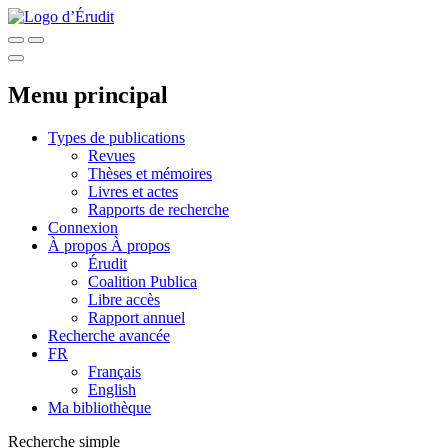
Menu principal
Types de publications
Revues
Thèses et mémoires
Livres et actes
Rapports de recherche
Connexion
À propos
À propos
Érudit
Coalition Publica
Libre accès
Rapport annuel
Recherche avancée
FR
Français
English
Ma bibliothèque
Recherche simple