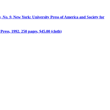
, No. 9
, New York: University Press of America and Society for
ress, 1992. 250 pages, $45.00 (cloth)