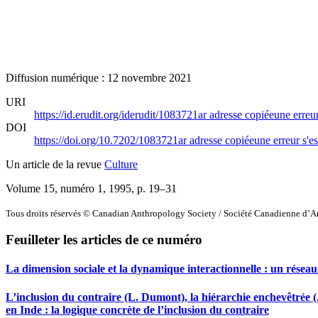
Diffusion numérique : 12 novembre 2021
URI
https://id.erudit.org/iderudit/1083721ar
adresse copiée
une erreur
DOI
https://doi.org/10.7202/1083721ar
adresse copiée
une erreur s'es
Un article de la revue
Culture
Volume 15, numéro 1, 1995
, p. 19–31
Tous droits réservés © Canadian Anthropology Society / Société Canadienne d’
Feuilleter les articles de ce numéro
La dimension sociale et la dynamique interactionnelle : un réseau 
L’inclusion du contraire (L. Dumont), la hiérarchie enchevêtrée (
en Inde : la logique concrète de l’inclusion du contraire