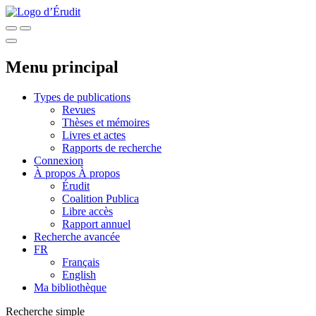
Menu principal
Types de publications
Revues
Thèses et mémoires
Livres et actes
Rapports de recherche
Connexion
À propos
À propos
Érudit
Coalition Publica
Libre accès
Rapport annuel
Recherche avancée
FR
Français
English
Ma bibliothèque
Recherche simple