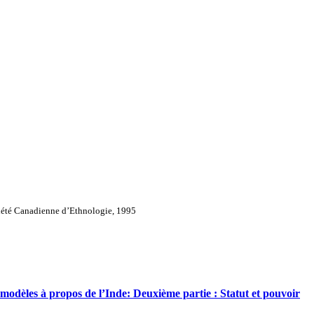
iété Canadienne d’Ethnologie, 1995
s modèles à propos de l’Inde: Deuxième partie : Statut et pouvoir