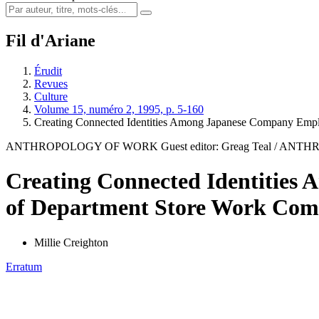
Fil d'Ariane
Érudit
Revues
Culture
Volume 15, numéro 2, 1995, p. 5-160
Creating Connected Identities Among Japanese Company Empl
ANTHROPOLOGY OF WORK Guest editor: Greag Teal / ANTHROP
Creating Connected Identities
of Department Store Work Com
Millie Creighton
Erratum