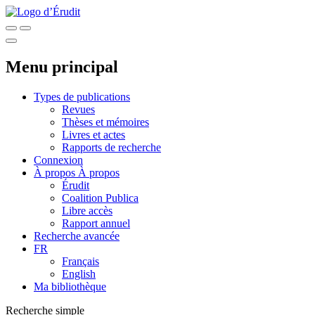
Menu principal
Types de publications
Revues
Thèses et mémoires
Livres et actes
Rapports de recherche
Connexion
À propos
À propos
Érudit
Coalition Publica
Libre accès
Rapport annuel
Recherche avancée
FR
Français
English
Ma bibliothèque
Recherche simple