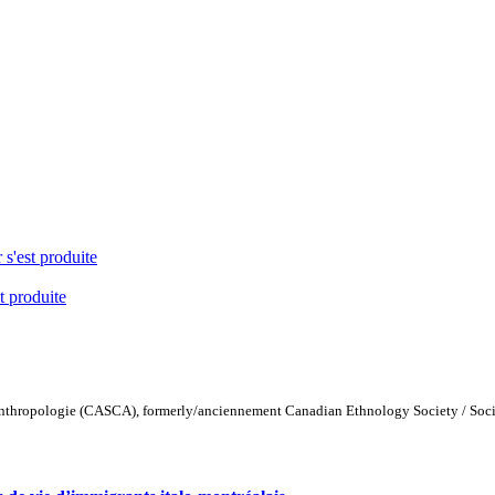
 s'est produite
t produite
Anthropologie (CASCA), formerly/anciennement Canadian Ethnology Society / Soc