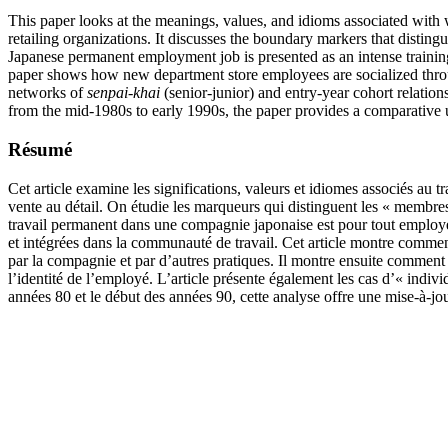
This paper looks at the meanings, values, and idioms associated with
retailing organizations. It discusses the boundary markers that disting
Japanese permanent employment job is presented as an intense training
paper shows how new department store employees are socialized throug
networks of
senpai-khai
(senior-junior) and entry-year cohort relatio
from the mid-1980s to early 1990s, the paper provides a comparative
Résumé
Cet article examine les significations, valeurs et idiomes associés au 
vente au détail. On étudie les marqueurs qui distinguent les « membres
travail permanent dans une compagnie japonaise est pour tout employé,
et intégrées dans la communauté de travail. Cet article montre comme
par la compagnie et par d’autres pratiques. Il montre ensuite comment 
l’identité de l’employé. L’article présente également les cas d’« indi
années 80 et le début des années 90, cette analyse offre une mise-à-j