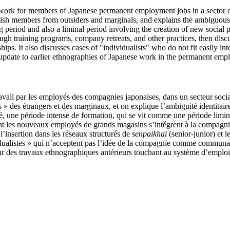
 work for members of Japanese permanent employment jobs in a sector of
uish members from outsiders and marginals, and explains the ambiguous id
 period and also a liminal period involving the creation of new social
h training programs, company retreats, and other practices, then discu
nships. It also discusses cases of "individualists" who do not fit easil
 update to earlier ethnographies of Japanese work in the permanent em
travail par les employés des compagnies japonaises, dans un secteur soci
 » des étrangers et des marginaux, et on explique l’ambiguité identitai
 une période intense de formation, qui se vit comme une période limina
nt les nouveaux employés de grands magasins s’intégrent à la compagnie 
l’insertion dans les réseaux structurés de
senpaikhai
(senior-junior) et 
vidualistes » qui n’acceptent pas l’idée de la compagnie comme communau
our des travaux ethnographiques antérieurs touchant au système d’emplo