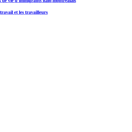
ts de vie d’immigrants italo-montréalais
ravail et les travailleurs