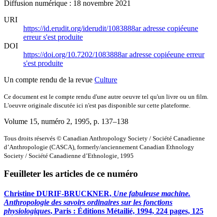
Diffusion numérique : 18 novembre 2021
URI
https://id.erudit.org/iderudit/1083888ar
adresse copiée
une
erreur s'est produite
DOI
https://doi.org/10.7202/1083888ar
adresse copiée
une erreur
s'est produite
Un compte rendu de la revue
Culture
Ce document est le compte rendu d'une autre oeuvre tel qu'un livre ou un film.
L'oeuvre originale discutée ici n'est pas disponible sur cette plateforme.
Volume 15, numéro 2, 1995
, p. 137–138
Tous droits réservés © Canadian Anthropology Society / Société Canadienne
d’Anthropologie (CASCA), formerly/anciennement Canadian Ethnology
Society / Société Canadienne d’Ethnologie, 1995
Feuilleter les articles de ce numéro
Christine DURIF-BRUCKNER,
Une fabuleuse machine.
Anthropologie des savoirs ordinaires sur les fonctions
physiologiques
, Paris : Éditions Métailié, 1994, 224 pages, 125