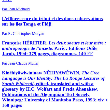
Par Jean Michaud
L’efflorescence du tribut et des dons : observations
sur les îles Tonga et Fidji
Par R. Christopher Morgan
Françoise HÉRITIER,
Les deux soeurs et leur mère :
anthropologie de l’inceste.
Paris : Éditions Odile
Jacob, 1994: 379 pages, diagrammes, 140 FF
Par Jean-Claude Muller
Kinêhiyâwiwininaw NÊHIYAWÊWIN,
The Cree
Language is Our Identity: The La Ronge Lectures of
Sarah Whitecalf
, edited, translated and with a
glossary by H.C. Wolfart and Freda Ahenakew.
Publications of the Algonquian Text Society,
Winnipeg: University of Manitoba Press, 1993; xiv +
160 pages