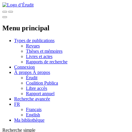
Menu principal
Types de publications
Revues
Thèses et mémoires
Livres et actes
Rapports de recherche
Connexion
À propos
À propos
Érudit
Coalition Publica
Libre accès
Rapport annuel
Recherche avancée
FR
Français
English
Ma bibliothèque
Recherche simple