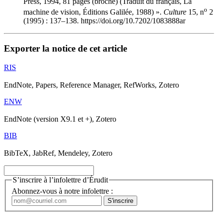
Press, 1994, 81 pages (broché) (Traduit du français, La
o
machine de vision, Éditions Galilée, 1988) ».
Culture
15, n
2
(1995) : 137–138. https://doi.org/10.7202/1083888ar
Exporter la notice de cet article
RIS
EndNote, Papers, Reference Manager, RefWorks, Zotero
ENW
EndNote (version X9.1 et +), Zotero
BIB
BibTeX, JabRef, Mendeley, Zotero
S’inscrire à l’infolettre d’Érudit
Abonnez-vous à notre infolettre :