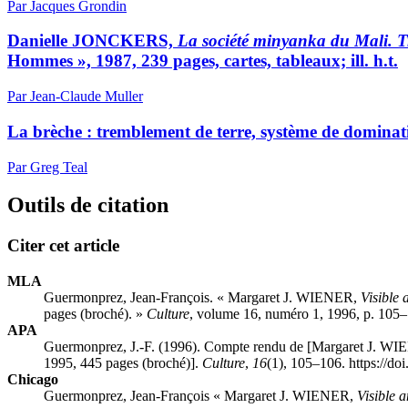
Par Jacques Grondin
Danielle JONCKERS,
La société minyanka du Mali. T
Hommes », 1987, 239 pages, cartes, tableaux; ill. h.t.
Par Jean-Claude Muller
La brèche : tremblement de terre, système de dominat
Par Greg Teal
Outils de citation
Citer cet article
MLA
Guermonprez, Jean-François. « Margaret J. WIENER,
Visible 
pages (broché). »
Culture
, volume 16, numéro 1, 1996, p. 105–
APA
Guermonprez, J.-F. (1996). Compte rendu de [Margaret J. W
1995, 445 pages (broché)].
Culture
,
16
(1), 105–106. https://d
Chicago
Guermonprez, Jean-François « Margaret J. WIENER,
Visible 