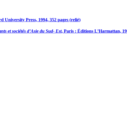
d University Press, 1994, 352 pages (relié)
nts et sociétés d’Asie du Sud- Est
, Paris : Éditions L’Harmattan, 1