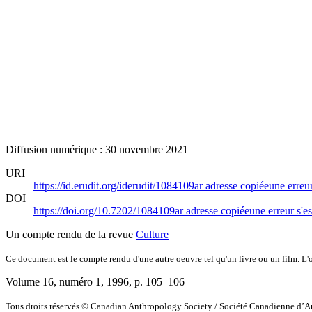
Diffusion numérique : 30 novembre 2021
URI
https://id.erudit.org/iderudit/1084109ar
adresse copiée
une erreur
DOI
https://doi.org/10.7202/1084109ar
adresse copiée
une erreur s'es
Un compte rendu de la revue
Culture
Ce document est le compte rendu d'une autre oeuvre tel qu'un livre ou un film. L'oe
Volume 16, numéro 1, 1996
, p. 105–106
Tous droits réservés © Canadian Anthropology Society / Société Canadienne d’